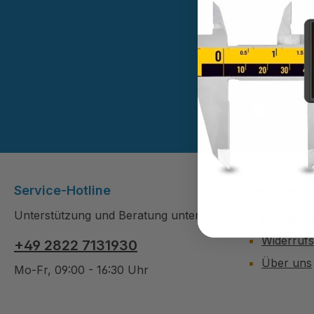
Diese Se
Ich habe
Service-Hotline
Service
Unterstützung und Beratung unter:
Newslette
Widerruf
+49 2822 7131930
Über uns
Mo-Fr, 09:00 - 16:30 Uhr