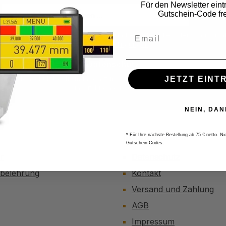
Für den Newsletter eint
E-
Gutschein-Code fre
Mail-
Adresse
ite ist durch reCAPTCHA geschützt und es gelten die
Datenschutzricht
*
Nutzungsbedingungen
.
Datenschutz
 die
Datenschutzbestimmungen
zur Kenntnis genommen und die
AG
JETZT EINT
bin mit ihnen einverstanden.
*
NEIN, DAN
Informationen
* Für Ihre nächste Bestellung ab 75 € netto. N
Gutschein-Codes.
r
Datenschutz
sbelehrung
Kontakt
Versand und Zahlung
AGB
Impressum