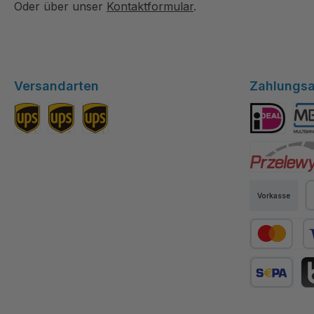
Oder über unser
Kontaktformular
.
Versandarten
Zahlungsa
Standard DE
Versand EU
Versand Schweiz
iDEAL
Mul
Przelewy24
Vorkasse
P
Kredit- oder
SEPA Lastsc
BL