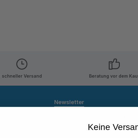
schneller Versand
Beratung vor dem Kau
Newsletter
 Sie jetzt einfach unseren regelmäßig erscheinenden New
den stets unter den Ersten sein, über neue Produkte und 
Keine Versa
informiert werden.