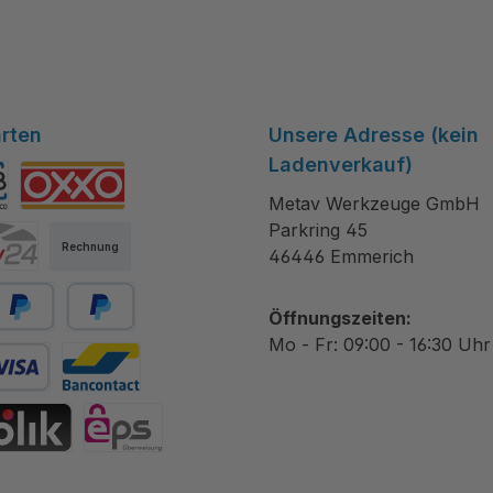
rten
Unsere Adresse (kein
Ladenverkauf)
Metav Werkzeuge GmbH
tibanco
OXXO
Parkring 45
Rechnung
46446 Emmerich
Öffnungszeiten:
ayPal
Später bezahlen
Mo - Fr: 09:00 - 16:30 Uhr
 Debitkarte
Bancontact
hrift
IK
eps