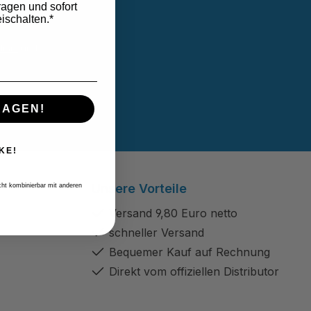
ragen und sofort
ischalten.*
linie
und
B
gelesen und
RAGEN!
KE!
Unsere Vorteile
icht kombinierbar mit anderen
Versand 9,80 Euro netto
schneller Versand
Bequemer Kauf auf Rechnung
Direkt vom offiziellen Distributor