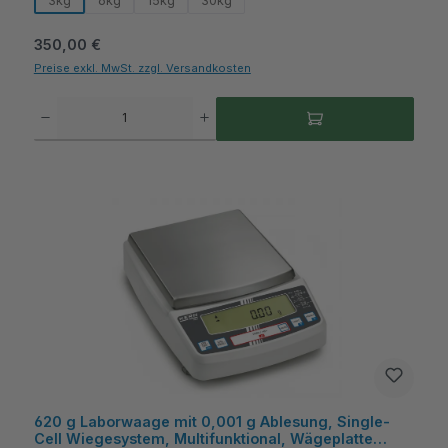
3kg
6kg
15kg
30kg
Regulärer Preis:
350,00 €
Preise exkl. MwSt. zzgl. Versandkosten
Produkt Anzahl: Gib den gewünschten Wert ein oder benutze die Schaltflächen um die A
620 g Laborwaage mit 0,001 g Ablesung, Single-
Cell Wiegesystem, Multifunktional, Wägeplatte