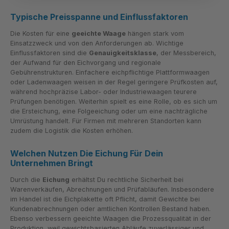
Typische Preisspanne und Einflussfaktoren
Die Kosten für eine
geeichte Waage
hängen stark vom
Einsatzzweck und von den Anforderungen ab. Wichtige
Einflussfaktoren sind die
Genauigkeitsklasse
, der Messbereich,
der Aufwand für den Eichvorgang und regionale
Gebührenstrukturen. Einfachere eichpflichtige Plattformwaagen
oder Ladenwaagen weisen in der Regel geringere Prüfkosten auf,
während hochpräzise Labor- oder Industriewaagen teurere
Prüfungen benötigen. Weiterhin spielt es eine Rolle, ob es sich um
die Erst­eichung, eine Folgeeichung oder um eine nachträgliche
Umrüstung handelt. Für Firmen mit mehreren Standorten kann
zudem die Logistik die Kosten erhöhen.
Welchen Nutzen Die Eichung Für Dein
Unternehmen Bringt
Durch die
Eichung
erhältst Du rechtliche Sicherheit bei
Warenverkäufen, Abrechnungen und Prüfabläufen. Insbesondere
im Handel ist die Eichplakette oft Pflicht, damit Gewichte bei
Kundenabrechnungen oder amtlichen Kontrollen Bestand haben.
Ebenso verbessern geeichte Waagen die Prozessqualität in der
Produktion, weil gewichtsbasierten Abläufe zuverlässiger und