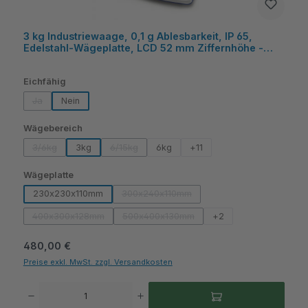
3 kg Industriewaage, 0,1 g Ablesbarkeit, IP 65,
Edelstahl-Wägeplatte, LCD 52 mm Ziffernhöhe -
KERN
auswählen
Eichfähig
Ja
Nein
(Diese Option ist zurzeit nicht verfügbar.)
auswählen
Wägebereich
3/6kg
3kg
6/15kg
6kg
+
11
(Diese Option ist zurzeit nicht verfügbar.)
(Diese Option ist zurzeit nicht verfügbar.)
auswählen
Wägeplatte
230x230x110mm
300x240x110mm
(Diese Option ist zurzeit nicht verfügbar
400x300x128mm
500x400x130mm
+
2
(Diese Option ist zurzeit nicht verfügbar.)
(Diese Option ist zurzeit nicht verfügbar
Regulärer Preis:
480,00 €
Preise exkl. MwSt. zzgl. Versandkosten
Produkt Anzahl: Gib den gewünschten Wert ein oder benutze die Schaltflächen um die A