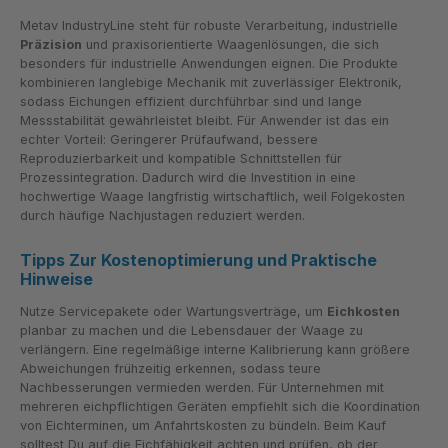
Metav IndustryLine steht für robuste Verarbeitung, industrielle
Präzision
und praxisorientierte Waagenlösungen, die sich
besonders für industrielle Anwendungen eignen. Die Produkte
kombinieren langlebige Mechanik mit zuverlässiger Elektronik,
sodass Eichungen effizient durchführbar sind und lange
Messstabilität gewährleistet bleibt. Für Anwender ist das ein
echter Vorteil: Geringerer Prüfaufwand, bessere
Reproduzierbarkeit und kompatible Schnittstellen für
Prozessintegration. Dadurch wird die Investition in eine
hochwertige Waage langfristig wirtschaftlich, weil Folgekosten
durch häufige Nachjustagen reduziert werden.
Tipps Zur Kostenoptimierung und Praktische
Hinweise
Nutze Servicepakete oder Wartungsverträge, um
Eichkosten
planbar zu machen und die Lebensdauer der Waage zu
verlängern. Eine regelmäßige interne Kalibrierung kann größere
Abweichungen frühzeitig erkennen, sodass teure
Nachbesserungen vermieden werden. Für Unternehmen mit
mehreren eichpflichtigen Geräten empfiehlt sich die Koordination
von Eichterminen, um Anfahrtskosten zu bündeln. Beim Kauf
solltest Du auf die Eichfähigkeit achten und prüfen, ob der