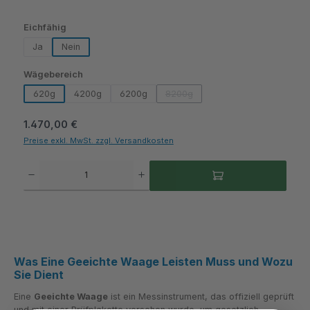
Edelstahl, LCD 14 mm Ziffernhöhe - KERN
auswählen
Eichfähig
Ja
Nein
auswählen
Wägebereich
620g
4200g
6200g
8200g
(Diese Option ist zurzeit nicht verf
Regulärer Preis:
1.470,00 €
Preise exkl. MwSt. zzgl. Versandkosten
Produkt Anzahl: Gib den gewünschten Wert ein oder benutze die Schaltflächen um die A
Was Eine Geeichte Waage Leisten Muss und Wozu
Sie Dient
Eine
Geeichte Waage
ist ein Messinstrument, das offiziell geprüft
und mit einer Prüfplakette versehen wurde, um gesetzlich