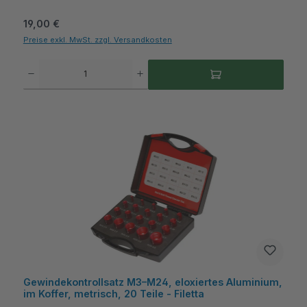
Regulärer Preis:
19,00 €
Preise exkl. MwSt. zzgl. Versandkosten
Produkt Anzahl: Gib den gewünschten Wert ein oder benutze die Schaltflächen um die A
Gewindekontrollsatz M3–M24, eloxiertes Aluminium,
im Koffer, metrisch, 20 Teile - Filetta