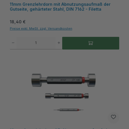
11mm Grenzlehrdorn mit Abnutzungsaufmaß der
Gutseite, gehärteter Stahl, DIN 7162 - Filetta
Regulärer Preis:
18,40 €
Preise exkl. MwSt. zzgl. Versandkosten
Produkt Anzahl: Gib den gewünschten Wert ein oder benutze die Schaltflächen um die A