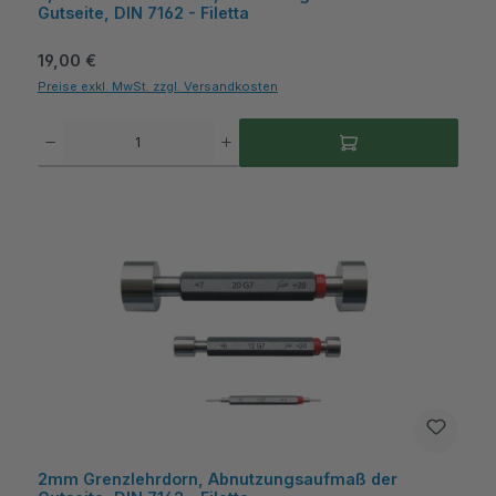
Gutseite, DIN 7162 - Filetta
Regulärer Preis:
19,00 €
Preise exkl. MwSt. zzgl. Versandkosten
Produkt Anzahl: Gib den gewünschten Wert ein oder benutze die Schaltflächen um die A
2mm Grenzlehrdorn, Abnutzungsaufmaß der