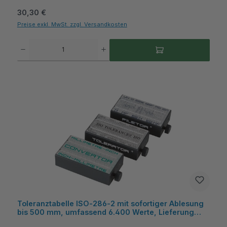
Regulärer Preis:
30,30 €
Preise exkl. MwSt. zzgl. Versandkosten
Produkt Anzahl: Gib den gewünschten Wert ein oder benutze die Schaltflächen um die A
Toleranztabelle ISO‑286‑2 mit sofortiger Ablesung
bis 500 mm, umfassend 6.400 Werte, Lieferung
ohne Datenausgang - Filetta