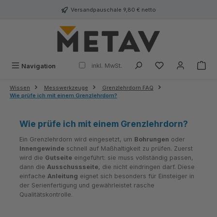
alt springen
Versandpauschale 9,80 € netto
inkl. MwSt.
Navigation
Wissen
Messwerkzeuge
Grenzlehrdorn FAQ
Wie prüfe ich mit einem Grenzlehrdorn?
Wie prüfe ich mit einem Grenzlehrdorn?
Ein Grenzlehrdorn wird eingesetzt, um
Bohrungen
oder
Innengewinde
schnell auf Maßhaltigkeit zu prüfen. Zuerst
wird die
Gutseite
eingeführt: sie muss vollständig passen,
dann die
Ausschussseite
, die nicht eindringen darf. Diese
einfache
Anleitung
eignet sich besonders für Einsteiger in
der Serienfertigung und gewährleistet rasche
Qualitätskontrolle.