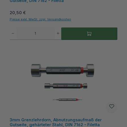
Gutseite, DIN 7162 - Filetta
Regulärer Preis:
20,50 €
Preise exkl. MwSt. zzgl. Versandkosten
Produkt Anzahl: Gib den gewünschten Wert ein oder benutze die Schaltflächen um die A
3mm Grenzlehrdorn, Abnutzungsaufmaß der
Gutseite, gehärteter Stahl, DIN 7162 - Filetta