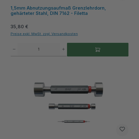
1,5mm Abnutzungsaufmaß Grenzlehrdorn,
gehärteter Stahl, DIN 7162 - Filetta
Regulärer Preis:
35,80 €
Preise exkl. MwSt. zzgl. Versandkosten
Produkt Anzahl: Gib den gewünschten Wert ein oder benutze die Schaltflächen um die A