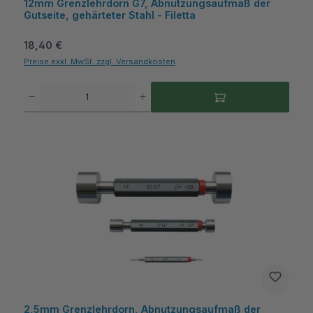
12mm Grenzlehrdorn G7, Abnutzungsaufmaß der
Gutseite, gehärteter Stahl - Filetta
Regulärer Preis:
18,40 €
Preise exkl. MwSt. zzgl. Versandkosten
Produkt Anzahl: Gib den gewünschten Wert ein oder benutze die Schaltflächen um die A
2,5mm Grenzlehrdorn, Abnutzungsaufmaß der