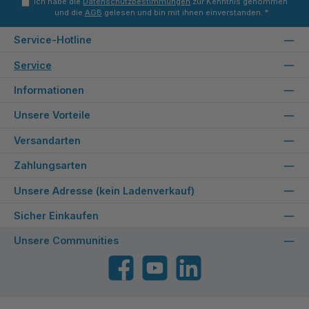
Ich habe die
Datenschutzbestimmungen
zur Kenntnis genommen
und die
AGB
gelesen und bin mit ihnen einverstanden.
*
Service-Hotline
Service
Informationen
Unsere Vorteile
Versandarten
Zahlungsarten
Unsere Adresse (kein Ladenverkauf)
Sicher Einkaufen
Unsere Communities
Facebook
YouTube
LinkedIn