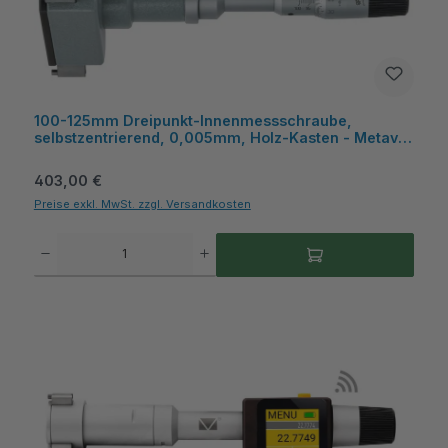
100-125mm Dreipunkt-Innenmessschraube,
selbstzentrierend, 0,005mm, Holz-Kasten - Metav
IndustryLine
Regulärer Preis:
403,00 €
Preise exkl. MwSt. zzgl. Versandkosten
Produkt Anzahl: Gib den gewünschten Wert ein oder benutze die Schaltflächen um die A