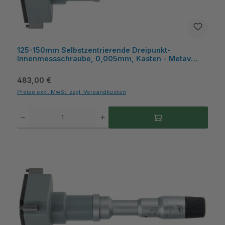
125-150mm Selbstzentrierende Dreipunkt-
Innenmessschraube, 0,005mm, Kasten - Metav
IndustryLine
Regulärer Preis:
483,00 €
Preise exkl. MwSt. zzgl. Versandkosten
Produkt Anzahl: Gib den gewünschten Wert ein oder benutze die Schaltflächen um die A