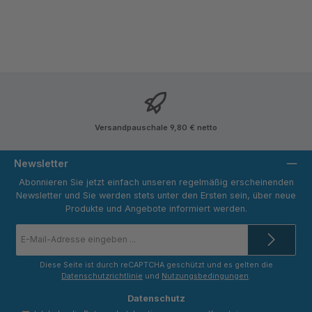
Versandpauschale 9,80 € netto
Newsletter
Abonnieren Sie jetzt einfach unseren regelmäßig erscheinenden
Newsletter und Sie werden stets unter den Ersten sein, über neue
Produkte und Angebote informiert werden.
E-
Mail-
Adresse
*
Diese Seite ist durch reCAPTCHA geschützt und es gelten die
Datenschutzrichtlinie
und
Nutzungsbedingungen
.
Datenschutz