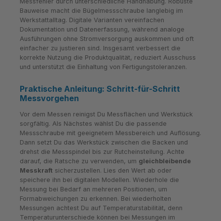
Messfehler durch unterschiedliche Handhabung. Robuste
Bauweise macht die Bügelmessschraube langlebig im
Werkstattalltag. Digitale Varianten vereinfachen
Dokumentation und Datenerfassung, während analoge
Ausführungen ohne Stromversorgung auskommen und oft
einfacher zu justieren sind. Insgesamt verbessert die
korrekte Nutzung die Produktqualität, reduziert Ausschuss
und unterstützt die Einhaltung von Fertigungstoleranzen.
Praktische Anleitung: Schritt-für-Schritt
Messvorgehen
Vor dem Messen reinigst Du Messflächen und Werkstück
sorgfältig. Als Nächstes wählst Du die passende
Messschraube mit geeignetem Messbereich und Auflösung.
Dann setzt Du das Werkstück zwischen die Backen und
drehst die Messspindel bis zur Rutcheinstellung. Achte
darauf, die Ratsche zu verwenden, um
gleichbleibende
Messkraft
sicherzustellen. Lies den Wert ab oder
speichere ihn bei digitalen Modellen. Wiederhole die
Messung bei Bedarf an mehreren Positionen, um
Formabweichungen zu erkennen. Bei wiederholten
Messungen achtest Du auf Temperaturstabilität, denn
Temperaturunterschiede können bei Messungen im