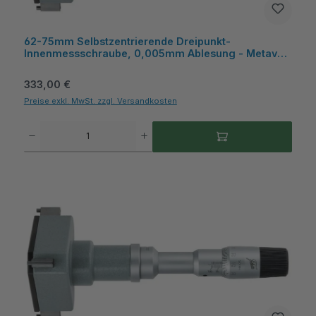
62-75mm Selbstzentrierende Dreipunkt-
Innenmessschraube, 0,005mm Ablesung - Metav
IndustryLine
Regulärer Preis:
333,00 €
Preise exkl. MwSt. zzgl. Versandkosten
Produkt Anzahl: Gib den gewünschten Wert ein oder benutze die Schaltflächen um die A