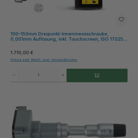
100–150mm Dreipunkt-Innenmessschraube,
0,001mm Auflösung, inkl. Touchscreen, ISO 17025
Kalibrierschein, 250mm Messtiefe - Microtech
Metrology
Regulärer Preis:
1.710,00 €
Preise exkl. MwSt. zzgl. Versandkosten
Produkt Anzahl: Gib den gewünschten Wert ein oder benutze die Schaltflächen um die A