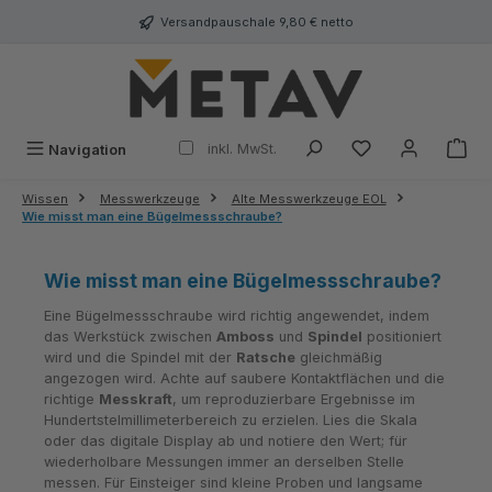
alt springen
Versandpauschale 9,80 € netto
inkl. MwSt.
Navigation
Wissen
Messwerkzeuge
Alte Messwerkzeuge EOL
Wie misst man eine Bügelmessschraube?
Wie misst man eine Bügelmessschraube?
Eine Bügelmessschraube wird richtig angewendet, indem
das Werkstück zwischen
Amboss
und
Spindel
positioniert
wird und die Spindel mit der
Ratsche
gleichmäßig
angezogen wird. Achte auf saubere Kontaktflächen und die
richtige
Messkraft
, um reproduzierbare Ergebnisse im
Hundertstelmillimeterbereich zu erzielen. Lies die Skala
oder das digitale Display ab und notiere den Wert; für
wiederholbare Messungen immer an derselben Stelle
messen. Für Einsteiger sind kleine Proben und langsame