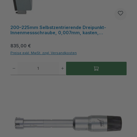
200–225mm Selbstzentrierende Dreipunkt-
Innenmessschraube, 0,007mm, kasten,
austauschbar - Metav IndustryLine
Regulärer Preis:
835,00 €
Preise exkl. MwSt. zzgl. Versandkosten
Produkt Anzahl: Gib den gewünschten Wert ein oder benutze die Schaltflächen um die A