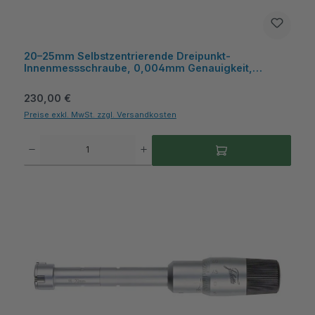
20–25mm Selbstzentrierende Dreipunkt-
Innenmessschraube, 0,004mm Genauigkeit,
HM‑Messflächen, Kasten - Metav IndustryLine
Regulärer Preis:
230,00 €
Preise exkl. MwSt. zzgl. Versandkosten
Produkt Anzahl: Gib den gewünschten Wert ein oder benutze die Schaltflächen um die A