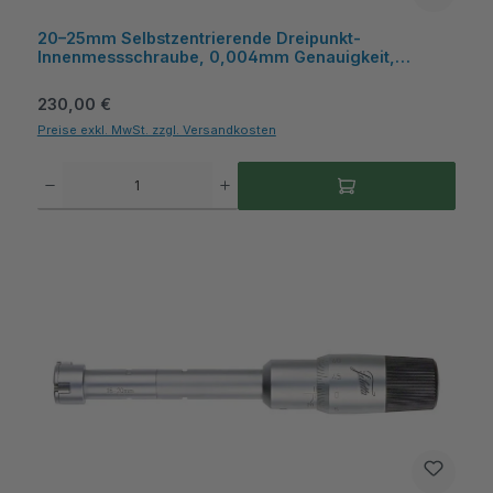
20–25mm Selbstzentrierende Dreipunkt-
Innenmessschraube, 0,004mm Genauigkeit,
HM‑Messflächen, Kasten - Metav IndustryLine
Regulärer Preis:
230,00 €
Preise exkl. MwSt. zzgl. Versandkosten
Produkt Anzahl: Gib den gewünschten Wert ein oder benutze die Schaltflächen um die A