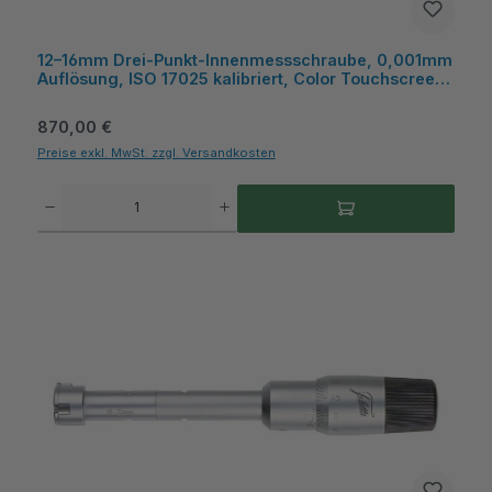
12–16mm Drei‑Punkt‑Innenmessschraube, 0,001mm
Auflösung, ISO 17025 kalibriert, Color Touchscreen,
Wireless/USB – Microtech Metrology
Regulärer Preis:
870,00 €
Preise exkl. MwSt. zzgl. Versandkosten
Produkt Anzahl: Gib den gewünschten Wert ein oder benutze die Schaltflächen um die A