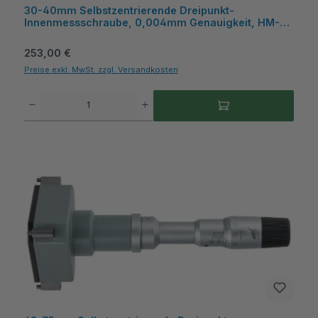
30-40mm Selbstzentrierende Dreipunkt-
Innenmessschraube, 0,004mm Genauigkeit, HM-
Messflächen, Kasten - Metav IndustryLine
Regulärer Preis:
253,00 €
Preise exkl. MwSt. zzgl. Versandkosten
Produkt Anzahl: Gib den gewünschten Wert ein oder benutze die Schaltflächen um die A