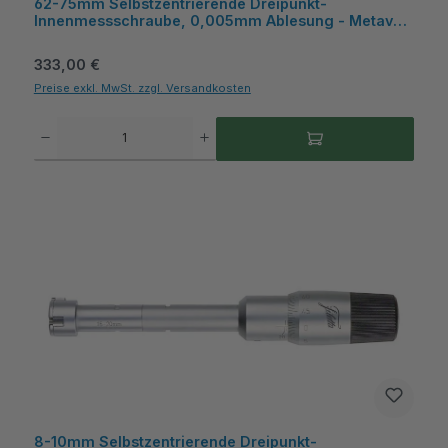
62-75mm Selbstzentrierende Dreipunkt-
Innenmessschraube, 0,005mm Ablesung - Metav
IndustryLine
Regulärer Preis:
333,00 €
Preise exkl. MwSt. zzgl. Versandkosten
Produkt Anzahl: Gib den gewünschten Wert ein oder benutze die Schaltflächen um die A
8-10mm Selbstzentrierende Dreipunkt-