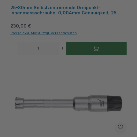
25-30mm Selbstzentrierende Dreipunkt-
Innenmessschraube, 0,004mm Genauigkeit, 25
Einstellring, mit Hartmetall-Messflächen, Kiste,
Metav IndustryLine
Regulärer Preis:
230,00 €
Preise exkl. MwSt. zzgl. Versandkosten
Produkt Anzahl: Gib den gewünschten Wert ein oder benutze die Schaltflächen um die A