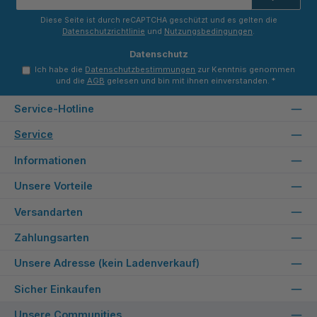
Adresse
*
Diese Seite ist durch reCAPTCHA geschützt und es gelten die
Datenschutzrichtlinie
und
Nutzungsbedingungen
.
Datenschutz
Ich habe die
Datenschutzbestimmungen
zur Kenntnis genommen
und die
AGB
gelesen und bin mit ihnen einverstanden.
*
Service-Hotline
Service
Informationen
Unsere Vorteile
Versandarten
Zahlungsarten
Unsere Adresse (kein Ladenverkauf)
Sicher Einkaufen
Unsere Communities