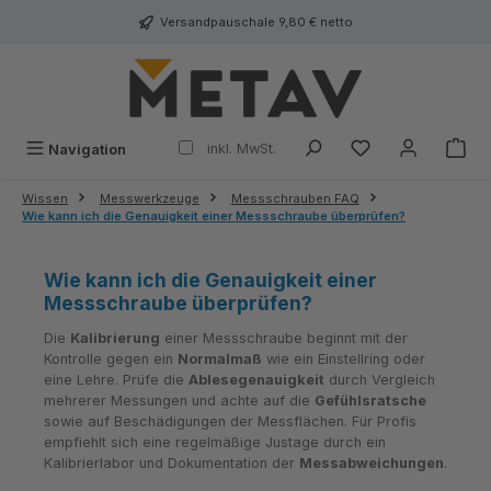
alt springen
Versandpauschale 9,80 € netto
inkl. MwSt.
Navigation
Wissen
Messwerkzeuge
Messschrauben FAQ
Wie kann ich die Genauigkeit einer Messschraube überprüfen?
Wie kann ich die Genauigkeit einer
Messschraube überprüfen?
Die
Kalibrierung
einer Messschraube beginnt mit der
Kontrolle gegen ein
Normalmaß
wie ein Einstellring oder
eine Lehre. Prüfe die
Ablesegenauigkeit
durch Vergleich
mehrerer Messungen und achte auf die
Gefühlsratsche
sowie auf Beschädigungen der Messflächen. Für Profis
empfiehlt sich eine regelmäßige Justage durch ein
Kalibrierlabor und Dokumentation der
Messabweichungen
.