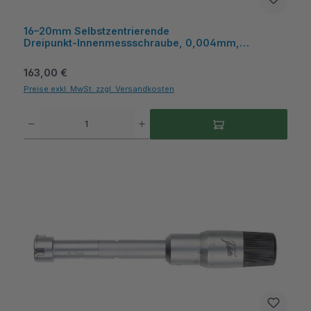
16–20mm Selbstzentrierende
Dreipunkt‑Innenmessschraube, 0,004mm,
Kunststoffkasten - Metav IndustryLine
Regulärer Preis:
163,00 €
Preise exkl. MwSt. zzgl. Versandkosten
Produkt Anzahl: Gib den gewünschten Wert ein oder benutze die Schaltflächen um die A