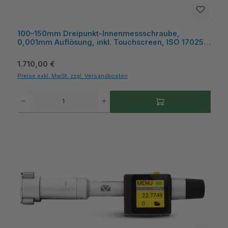
100–150mm Dreipunkt-Innenmessschraube,
0,001mm Auflösung, inkl. Touchscreen, ISO 17025
Kalibrierschein, 250mm Messtiefe - Microtech
Metrology
Regulärer Preis:
1.710,00 €
Preise exkl. MwSt. zzgl. Versandkosten
Produkt Anzahl: Gib den gewünschten Wert ein oder benutze die Schaltflächen um die A