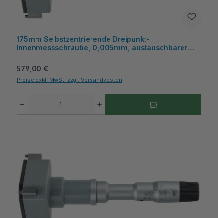
175mm Selbstzentrierende Dreipunkt-
Innenmessschraube, 0,005mm, austauschbarer
Messeinsatz, mit Kiste - Metav IndustryLine
Regulärer Preis:
579,00 €
Preise exkl. MwSt. zzgl. Versandkosten
Produkt Anzahl: Gib den gewünschten Wert ein oder benutze die Schaltflächen um die A