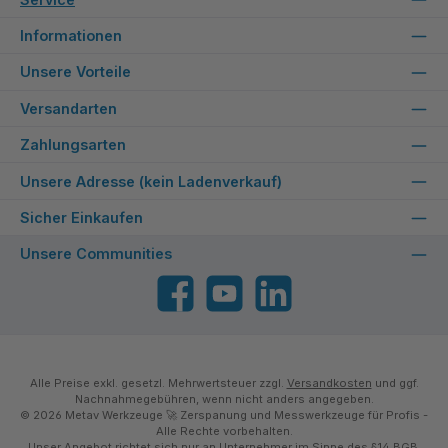
Informationen
Unsere Vorteile
Versandarten
Zahlungsarten
Unsere Adresse (kein Ladenverkauf)
Sicher Einkaufen
Unsere Communities
Facebook
YouTube
LinkedIn
Alle Preise exkl. gesetzl. Mehrwertsteuer zzgl.
Versandkosten
und ggf.
Nachnahmegebühren, wenn nicht anders angegeben.
© 2026 Metav Werkzeuge 🚀 Zerspanung und Messwerkzeuge für Profis -
Alle Rechte vorbehalten.
Unser Angebot richtet sich nur an Unternehmer im Sinne des §14 BGB.