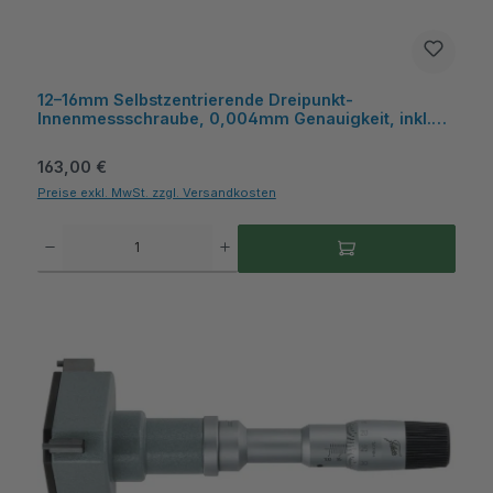
12–16mm Selbstzentrierende Dreipunkt-
Innenmessschraube, 0,004mm Genauigkeit, inkl.
Kiste, ideal für Sacklochbohrungen - Metav
IndustryLine
Regulärer Preis:
163,00 €
Preise exkl. MwSt. zzgl. Versandkosten
Produkt Anzahl: Gib den gewünschten Wert ein oder benutze die Schaltflächen um die A