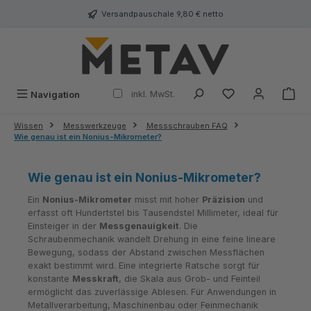
alt springen
Versandpauschale 9,80 € netto
inkl. MwSt.
Navigation
Wissen
Messwerkzeuge
Messschrauben FAQ
Wie genau ist ein Nonius-Mikrometer?
Wie genau ist ein Nonius-Mikrometer?
Ein
Nonius-Mikrometer
misst mit hoher
Präzision
und
erfasst oft Hundertstel bis Tausendstel Millimeter, ideal für
Einsteiger in der
Messgenauigkeit
. Die
Schraubenmechanik wandelt Drehung in eine feine lineare
Bewegung, sodass der Abstand zwischen Messflächen
exakt bestimmt wird. Eine integrierte Ratsche sorgt für
konstante
Messkraft
, die Skala aus Grob- und Feinteil
ermöglicht das zuverlässige Ablesen. Für Anwendungen in
Metallverarbeitung, Maschinenbau oder Feinmechanik