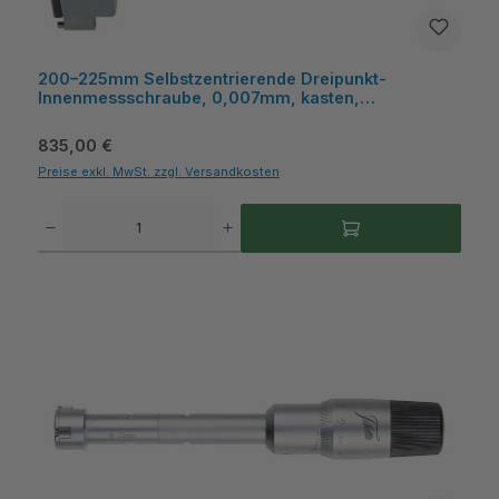
200–225mm Selbstzentrierende Dreipunkt-
Innenmessschraube, 0,007mm, kasten,
austauschbar - Metav IndustryLine
Regulärer Preis:
835,00 €
Preise exkl. MwSt. zzgl. Versandkosten
Produkt Anzahl: Gib den gewünschten Wert ein oder benutze die Schaltflächen um die A