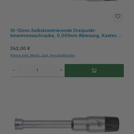
10-12mm Selbstzentrierende Dreipunkt-
Innenmessschraube, 0,001mm Ablesung, Kasten -
Metav IndustryLine
Regulärer Preis:
242,00 €
Preise exkl. MwSt. zzgl. Versandkosten
Produkt Anzahl: Gib den gewünschten Wert ein oder benutze die Schaltflächen um die A