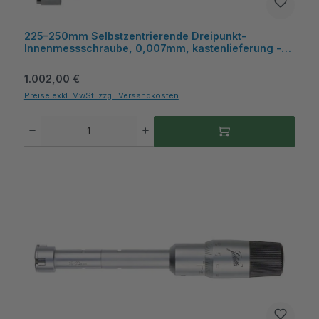
225–250mm Selbstzentrierende Dreipunkt-
Innenmessschraube, 0,007mm, kastenlieferung -
Metav IndustryLine
Regulärer Preis:
1.002,00 €
Preise exkl. MwSt. zzgl. Versandkosten
Produkt Anzahl: Gib den gewünschten Wert ein oder benutze die Schaltflächen um die A