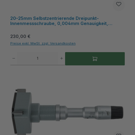
20–25mm Selbstzentrierende Dreipunkt-
Innenmessschraube, 0,004mm Genauigkeit,
HM‑Messflächen, Kasten - Metav IndustryLine
Regulärer Preis:
230,00 €
Preise exkl. MwSt. zzgl. Versandkosten
Produkt Anzahl: Gib den gewünschten Wert ein oder benutze die Schaltflächen um die A