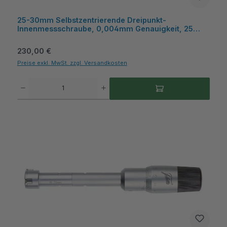
25-30mm Selbstzentrierende Dreipunkt-
Innenmessschraube, 0,004mm Genauigkeit, 25
Einstellring, mit Hartmetall-Messflächen, Kiste,
Metav IndustryLine
Regulärer Preis:
230,00 €
Preise exkl. MwSt. zzgl. Versandkosten
Produkt Anzahl: Gib den gewünschten Wert ein oder benutze die Schaltflächen um die A