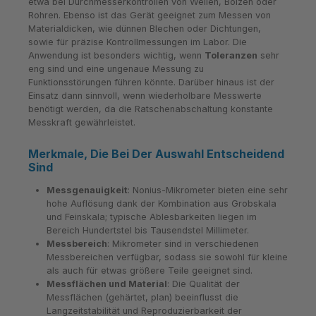
etwa bei Durchmesserkontrollen von Wellen, Bolzen oder
Rohren. Ebenso ist das Gerät geeignet zum Messen von
Materialdicken, wie dünnen Blechen oder Dichtungen,
sowie für präzise Kontrollmessungen im Labor. Die
Anwendung ist besonders wichtig, wenn
Toleranzen
sehr
eng sind und eine ungenaue Messung zu
Funktionsstörungen führen könnte. Darüber hinaus ist der
Einsatz dann sinnvoll, wenn wiederholbare Messwerte
benötigt werden, da die Ratschenabschaltung konstante
Messkraft gewährleistet.
Merkmale, Die Bei Der Auswahl Entscheidend
Sind
Messgenauigkeit
: Nonius-Mikrometer bieten eine sehr
hohe Auflösung dank der Kombination aus Grobskala
und Feinskala; typische Ablesbarkeiten liegen im
Bereich Hundertstel bis Tausendstel Millimeter.
Messbereich
: Mikrometer sind in verschiedenen
Messbereichen verfügbar, sodass sie sowohl für kleine
als auch für etwas größere Teile geeignet sind.
Messflächen und Material
: Die Qualität der
Messflächen (gehärtet, plan) beeinflusst die
Langzeitstabilität und Reproduzierbarkeit der