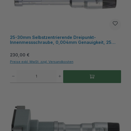
25-30mm Selbstzentrierende Dreipunkt-
Innenmessschraube, 0,004mm Genauigkeit, 25
Einstellring, mit Hartmetall-Messflächen, Kiste,
Metav IndustryLine
Regulärer Preis:
230,00 €
Preise exkl. MwSt. zzgl. Versandkosten
Produkt Anzahl: Gib den gewünschten Wert ein oder benutze die Schaltflächen um die A