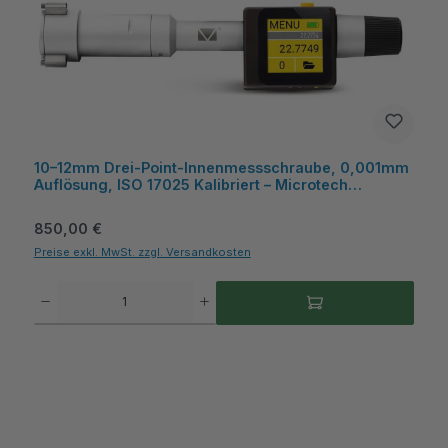
10–12mm Drei-Point-Innenmessschraube, 0,001mm
Auflösung, ISO 17025 Kalibriert – Microtech
Metrology
Regulärer Preis:
850,00 €
Preise exkl. MwSt. zzgl. Versandkosten
Produkt Anzahl: Gib den gewünschten Wert ein oder benutze die Schaltflächen um die A