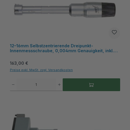
12–16mm Selbstzentrierende Dreipunkt-
Innenmessschraube, 0,004mm Genauigkeit, inkl.
Kiste, ideal für Sacklochbohrungen - Metav
IndustryLine
Regulärer Preis:
163,00 €
Preise exkl. MwSt. zzgl. Versandkosten
Produkt Anzahl: Gib den gewünschten Wert ein oder benutze die Schaltflächen um die A