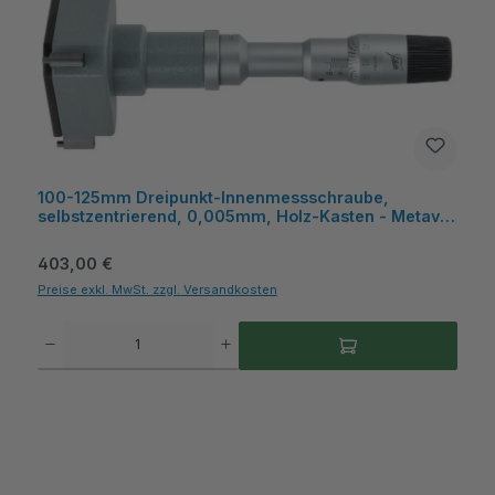
100-125mm Dreipunkt-Innenmessschraube,
selbstzentrierend, 0,005mm, Holz-Kasten - Metav
IndustryLine
Regulärer Preis:
403,00 €
Preise exkl. MwSt. zzgl. Versandkosten
Produkt Anzahl: Gib den gewünschten Wert ein oder benutze die Schaltflächen um die A