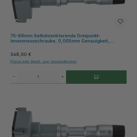
75-88mm Selbstzentrierende Dreipunkt-
Innenmessschraube, 0,005mm Genauigkeit,
Hartmetall-Messflächen, inkl. Kunststoffkasten -
Metav IndustryLine
Regulärer Preis:
348,00 €
Preise exkl. MwSt. zzgl. Versandkosten
Produkt Anzahl: Gib den gewünschten Wert ein oder benutze die Schaltflächen um die A