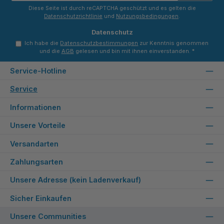
*
Diese Seite ist durch reCAPTCHA geschützt und es gelten die
Datenschutzrichtlinie
und
Nutzungsbedingungen
.
Datenschutz
Ich habe die
Datenschutzbestimmungen
zur Kenntnis genommen
und die
AGB
gelesen und bin mit ihnen einverstanden.
*
Service-Hotline
Service
Informationen
Unsere Vorteile
Versandarten
Zahlungsarten
Unsere Adresse (kein Ladenverkauf)
Sicher Einkaufen
Unsere Communities