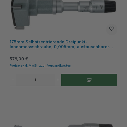
175mm Selbstzentrierende Dreipunkt-
Innenmessschraube, 0,005mm, austauschbarer
Messeinsatz, mit Kiste - Metav IndustryLine
Regulärer Preis:
579,00 €
Preise exkl. MwSt. zzgl. Versandkosten
Produkt Anzahl: Gib den gewünschten Wert ein oder benutze die Schaltflächen um die A