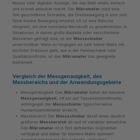
Nonius oder digitaler Anzeige, die das Maß relativ einfach
und schnell ablesbar macht. Der
Mikrometer
nutzt eine
fein geschnittene Schraube, die Drehbewegung in eine sehr
feine lineare Bewegung umsetzt; oft ist eine Ratsche
integriert, um eine konstante Messkraft zu gewährleisten. In
Situationen, in denen große Bauteile oder verschiedene
Messarten gefragt sind, ist der
Messschieber
unverzichtbar. Wenn es hingegen um sehr kleine Maße mit
höchster Präzision geht, wie in der Feinmechanik oder
Qualitätskontrolle, ist das
Mikrometer
das geeignete
Instrument.
Vergleich der Messgenauigkeit, des
Messbereichs und der Anwendungsgebiete
Messgenauigkeit: Das
Mikrometer
bietet die bessere
Messgenauigkeit
, oft bis auf Tausendstelmillimeter,
wohingegen der
Messschieber
typischerweise
Hundertstelmillimeter erreicht.
Messbereich: Der
Messschieber
deckt einen deutlich
größeren
Messbereich
ab und ist variabler einsetzbar.
Das
Mikrometer
ist in fest definierten Segmenten
verfügbar und daher für kleinere Maße optimiert.
Anwendungsgebiete: Für schnelle, vielseitige