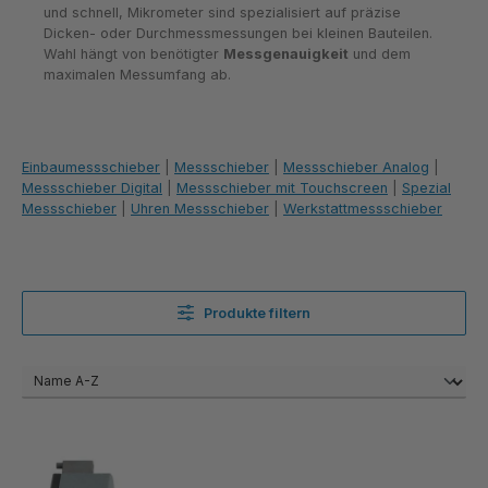
und schnell, Mikrometer sind spezialisiert auf präzise
Dicken- oder Durchmessmessungen bei kleinen Bauteilen.
Wahl hängt von benötigter
Messgenauigkeit
und dem
maximalen Messumfang ab.
Einbaumessschieber
|
Messschieber
|
Messschieber Analog
|
Messschieber Digital
|
Messschieber mit Touchscreen
|
Spezial
Messschieber
|
Uhren Messschieber
|
Werkstattmessschieber
Produkte filtern