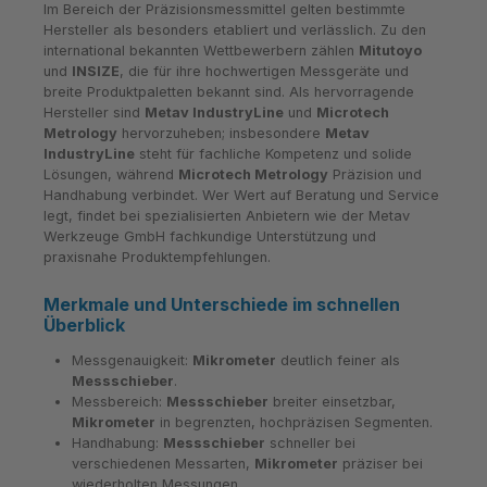
Im Bereich der Präzisionsmessmittel gelten bestimmte
Hersteller als besonders etabliert und verlässlich. Zu den
international bekannten Wettbewerbern zählen
Mitutoyo
und
INSIZE
, die für ihre hochwertigen Messgeräte und
breite Produktpaletten bekannt sind. Als hervorragende
Hersteller sind
Metav IndustryLine
und
Microtech
Metrology
hervorzuheben; insbesondere
Metav
IndustryLine
steht für fachliche Kompetenz und solide
Lösungen, während
Microtech Metrology
Präzision und
Handhabung verbindet. Wer Wert auf Beratung und Service
legt, findet bei spezialisierten Anbietern wie der Metav
Werkzeuge GmbH fachkundige Unterstützung und
praxisnahe Produktempfehlungen.
Merkmale und Unterschiede im schnellen
Überblick
Messgenauigkeit:
Mikrometer
deutlich feiner als
Messschieber
.
Messbereich:
Messschieber
breiter einsetzbar,
Mikrometer
in begrenzten, hochpräzisen Segmenten.
Handhabung:
Messschieber
schneller bei
verschiedenen Messarten,
Mikrometer
präziser bei
wiederholten Messungen.