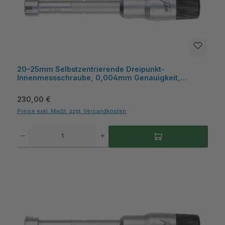
20–25mm Selbstzentrierende Dreipunkt-
Innenmessschraube, 0,004mm Genauigkeit,
HM‑Messflächen, Kasten - Metav IndustryLine
Regulärer Preis:
230,00 €
Preise exkl. MwSt. zzgl. Versandkosten
Produkt Anzahl: Gib den gewünschten Wert ein oder benutze die Schaltflächen um die A