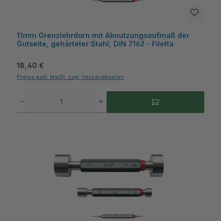
11mm Grenzlehrdorn mit Abnutzungsaufmaß der
Gutseite, gehärteter Stahl, DIN 7162 - Filetta
Regulärer Preis:
18,40 €
Preise exkl. MwSt. zzgl. Versandkosten
Produkt Anzahl: Gib den gewünschten Wert ein oder benutze die Schaltflächen um die A