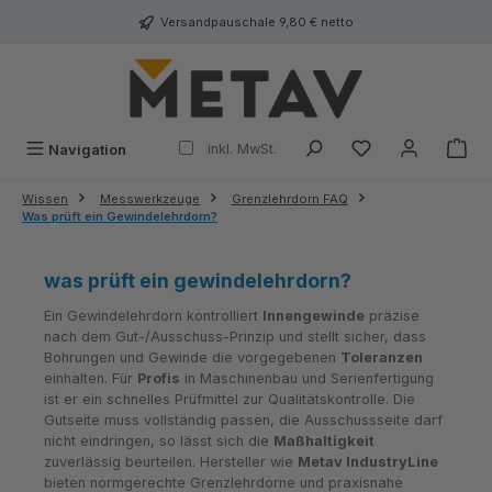
alt springen
Versandpauschale 9,80 € netto
inkl. MwSt.
Navigation
Wissen
Messwerkzeuge
Grenzlehrdorn FAQ
Was prüft ein Gewindelehrdorn?
was prüft ein gewindelehrdorn?
Ein Gewindelehrdorn kontrolliert
Innengewinde
präzise
nach dem Gut-/Ausschuss-Prinzip und stellt sicher, dass
Bohrungen und Gewinde die vorgegebenen
Toleranzen
einhalten. Für
Profis
in Maschinenbau und Serienfertigung
ist er ein schnelles Prüfmittel zur Qualitätskontrolle. Die
Gutseite muss vollständig passen, die Ausschussseite darf
nicht eindringen, so lässt sich die
Maßhaltigkeit
zuverlässig beurteilen. Hersteller wie
Metav IndustryLine
bieten normgerechte Grenzlehrdorne und praxisnahe