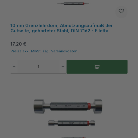
10mm Grenzlehrdorn, Abnutzungsaufmaß der
Gutseite, gehärteter Stahl, DIN 7162 - Filetta
Regulärer Preis:
17,20 €
Preise exkl. MwSt. zzgl. Versandkosten
Produkt Anzahl: Gib den gewünschten Wert ein oder benutze die Schaltflächen um die A