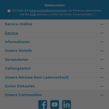
Datenschutz
Ich habe die
Datenschutzbestimmungen
zur Kenntnis genommen
und die
AGB
gelesen und bin mit ihnen einverstanden.
*
Service-Hotline
Service
Informationen
Unsere Vorteile
Versandarten
Zahlungsarten
Unsere Adresse (kein Ladenverkauf)
Sicher Einkaufen
Unsere Communities
Facebook
YouTube
LinkedIn