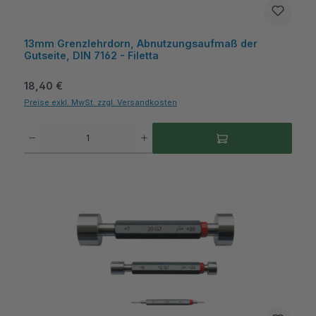
13mm Grenzlehrdorn, Abnutzungsaufmaß der
Gutseite, DIN 7162 - Filetta
Regulärer Preis:
18,40 €
Preise exkl. MwSt. zzgl. Versandkosten
Produkt Anzahl: Gib den gewünschten Wert ein oder benutze die Schaltflächen um die A