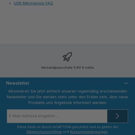
USB Mikroskope FAQ
Versandpauschale 9,80 € netto
Newsletter
Abonnieren Sie jetzt einfach unseren regelmäßig erscheinenden
Newsletter und Sie werden stets unter den Ersten sein, über neue
Produkte und Angebote informiert werden.
E-
Mail-
Adresse
*
Diese Seite ist durch reCAPTCHA geschützt und es gelten die
Datenschutzrichtlinie
und
Nutzungsbedingungen
.