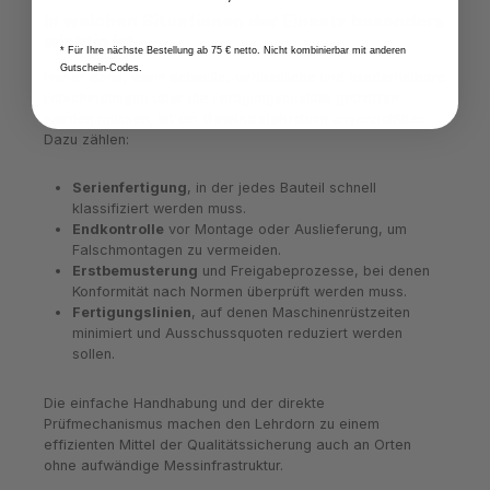
In welchen Situationen der Einsatz besonders
wichtig ist
* Für Ihre nächste Bestellung ab 75 € netto. Nicht kombinierbar mit anderen
Gutschein-Codes.
Immer dann, wenn schnelle, verlässliche und wiederholbare
Entscheidungen über die Fertigungsqualität getroffen
werden müssen, ist ein
Gewindelehrdorn
unverzichtbar.
Dazu zählen:
Serienfertigung
, in der jedes Bauteil schnell
klassifiziert werden muss.
Endkontrolle
vor Montage oder Auslieferung, um
Falschmontagen zu vermeiden.
Erstbemusterung
und Freigabeprozesse, bei denen
Konformität nach Normen überprüft werden muss.
Fertigungslinien
, auf denen Maschinenrüstzeiten
minimiert und Ausschussquoten reduziert werden
sollen.
Die einfache Handhabung und der direkte
Prüfmechanismus machen den Lehrdorn zu einem
effizienten Mittel der Qualitätssicherung auch an Orten
ohne aufwändige Messinfrastruktur.