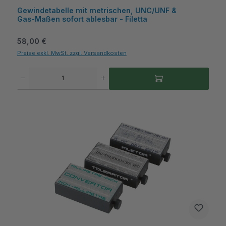
Gewindetabelle mit metrischen, UNC/UNF &
Gas‑Maßen sofort ablesbar - Filetta
Regulärer Preis:
58,00 €
Preise exkl. MwSt. zzgl. Versandkosten
Produkt Anzahl: Gib den gewünschten Wert ein oder benutze die Schaltflächen um die A