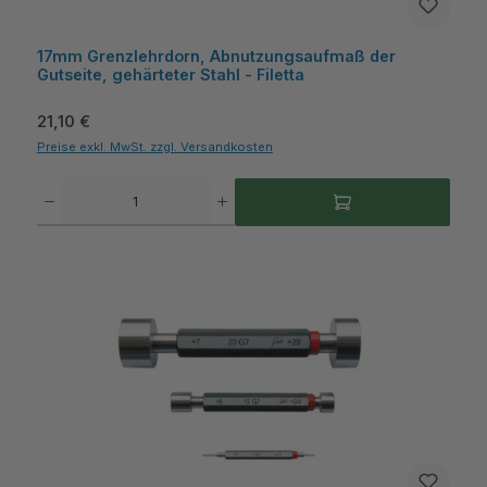
17mm Grenzlehrdorn, Abnutzungsaufmaß der
Gutseite, gehärteter Stahl - Filetta
Regulärer Preis:
21,10 €
Preise exkl. MwSt. zzgl. Versandkosten
Produkt Anzahl: Gib den gewünschten Wert ein oder benutze die Schaltflächen um die A