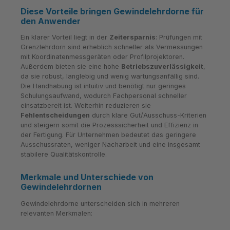
Diese Vorteile bringen Gewindelehrdorne für
den Anwender
Ein klarer Vorteil liegt in der
Zeitersparnis
: Prüfungen mit
Grenzlehrdorn sind erheblich schneller als Vermessungen
mit Koordinatenmessgeräten oder Profilprojektoren.
Außerdem bieten sie eine hohe
Betriebszuverlässigkeit
,
da sie robust, langlebig und wenig wartungsanfällig sind.
Die Handhabung ist intuitiv und benötigt nur geringes
Schulungsaufwand, wodurch Fachpersonal schneller
einsatzbereit ist. Weiterhin reduzieren sie
Fehlentscheidungen
durch klare Gut/Ausschuss-Kriterien
und steigern somit die Prozesssicherheit und Effizienz in
der Fertigung. Für Unternehmen bedeutet das geringere
Ausschussraten, weniger Nacharbeit und eine insgesamt
stabilere Qualitätskontrolle.
Merkmale und Unterschiede von
Gewindelehrdornen
Gewindelehrdorne unterscheiden sich in mehreren
relevanten Merkmalen: