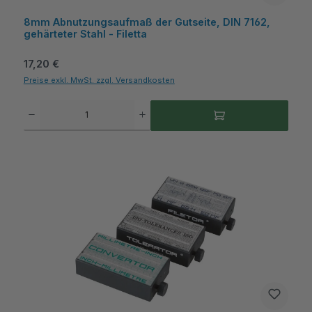
8mm Abnutzungsaufmaß der Gutseite, DIN 7162,
gehärteter Stahl - Filetta
Regulärer Preis:
17,20 €
Preise exkl. MwSt. zzgl. Versandkosten
Produkt Anzahl: Gib den gewünschten Wert ein oder benutze die Schaltflächen um die A