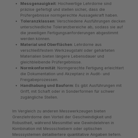
Messgenauigkeit
: Hochwertige Lehrdorne sind
präzise gefertigt und stellen sicher, dass die
Prüfergebnisse normgerechte Aussagekraft haben.
Toleranzklassen
: Verschiedene Ausführungen decken
unterschiedliche Toleranzbereiche ab, sodass sie auf
die jeweiligen Fertigungsanforderungen abgestimmt
werden können.
Material und Oberflächen
: Lehrdorne aus
verschleißfestem Werkzeugstahl oder gehärteten
Materialien bieten längere Lebensdauer und
gleichbleibende Prüfergebnisse.
Normkonformität
: Normgerechte Fertigung erleichtert
die Dokumentation und Akzeptanz in Audit- und
Freigabeprozessen.
Handhabung und Bauform
: Es gibt Ausführungen mit
Griff, mit Schaft oder in Sonderformen für schwer
zugängliche Stellen.
Im Vergleich zu anderen Messwerkzeugen bieten
Grenzlehrdorne den Vorteil der Geschwindigkeit und
Robustheit, während Messmittel wie Gewindelehren in
Kombination mit Messschiebern oder optischen
Messsystemen detailliertere quantitative Angaben liefern.