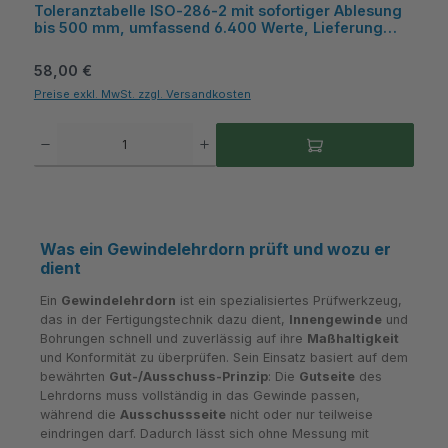
Toleranztabelle ISO‑286‑2 mit sofortiger Ablesung
bis 500 mm, umfassend 6.400 Werte, Lieferung
ohne Datenausgang - Filetta
Regulärer Preis:
58,00 €
Preise exkl. MwSt. zzgl. Versandkosten
Produkt Anzahl: Gib den gewünschten Wert ein oder benutze die Schaltflächen um die A
Was ein Gewindelehrdorn prüft und wozu er
dient
Ein
Gewindelehrdorn
ist ein spezialisiertes Prüfwerkzeug,
das in der Fertigungstechnik dazu dient,
Innengewinde
und
Bohrungen schnell und zuverlässig auf ihre
Maßhaltigkeit
und Konformität zu überprüfen. Sein Einsatz basiert auf dem
bewährten
Gut-/Ausschuss-Prinzip
: Die
Gutseite
des
Lehrdorns muss vollständig in das Gewinde passen,
während die
Ausschussseite
nicht oder nur teilweise
eindringen darf. Dadurch lässt sich ohne Messung mit