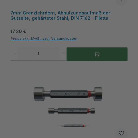
7mm Grenzlehrdorn, Abnutzungsaufmaß der
Gutseite, gehärteter Stahl, DIN 7162 – Filetta
Regulärer Preis:
17,20 €
Preise exkl. MwSt. zzgl. Versandkosten
Produkt Anzahl: Gib den gewünschten Wert ein oder benutze die Schaltflächen um die A