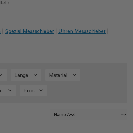
teln.
n
|
Spezial Messschieber
|
Uhren Messschieber
|
Länge
Material
se
Preis