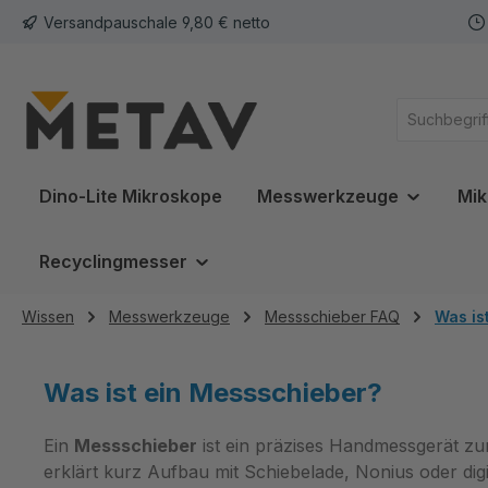
Versandpauschale 9,80 € netto
springen
Zur Hauptnavigation springen
Dino-Lite Mikroskope
Messwerkzeuge
Mik
Recyclingmesser
Wissen
Messwerkzeuge
Messschieber FAQ
Was is
Was ist ein Messschieber?
Ein
Messschieber
ist ein präzises Handmessgerät z
erklärt kurz Aufbau mit Schiebelade, Nonius oder digi