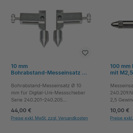
10 mm
100 mm 
Bohrabstand‑Messeinsatz mit
mit M2,5
Kegel‑Messfläche, rostfreier
Messuhr
Stahl - Metav IndustryLine
Bohrabstand-Messeinsatz Ø 10
Industry
Messeinsa
mm für Digital-Uni-Messschieber
240.209.
Serie 240.201–240.205
2,5 Gewin
Bohrabstand-Messeinsatz Ø 10
Der Messe
Regulärer Preis:
Regulärer
44,00 €
10,00 €
mm für Digital-Uni-Messschieber
240.209.
Preise exkl. MwSt. zzgl. Versandkosten
Preise exkl
Serie 240.201–240.205 ergänzt
2,5 Gewin
Produkt Anzahl: Gib den gewünschten Wert ein oder benutze die Schal
Produkt Anza
den Digital-Uni-Messschieber als
ist ein ko