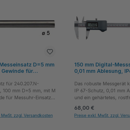
Messeinsatz D=5 mm
150 mm Digital-Messs
 Gewinde für
0,01 mm Ablesung, IP
‑Einsatz - Metav
rundes Tiefenmaß 1,
Line
tz für 240.207.N-
vierfach messbar – 
Das robuste Messgerät k
IndustryLine
N, 100 mm D=5 mm, mit M
IP 67-Schutz, 0,01 mm 
de für Messuhr-Einsatz
und ein gehärtetes, rostf
insatz für 240.207.N-
Edelstahlgehäuse für ver
 Preis:
Regulärer Preis:
68,00 €
N, 100 mm D=5 mm, mit M
Werkstattmessungen; die
. MwSt. zzgl. Versandkosten
Preise exkl. MwSt. zzgl. Ver
de für Messuhr-Einsatz
Messung ermöglicht Inne
tflächen um die Anzahl zu erhöhen oder zu reduzieren.
hl: Gib den gewünschten Wert ein oder benutze die Schaltflächen um die Anz
Produkt Anzahl: Gib den gewünsc
mpakter, präziser
Außen-, Tiefen- und