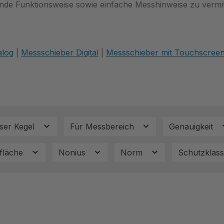
nde Funktionsweise sowie einfache Messhinweise zu vermit
alog
|
Messschieber Digital
|
Messschieber mit Touchscree
ser Kegel
Für Messbereich
Genauigkeit
fläche
Nonius
Norm
Schutzklas