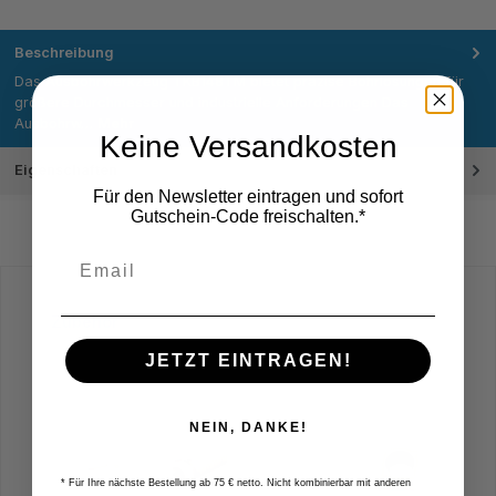
Beschreibung
Das Ausbohrwerkzeug TKB148TM bietet präzise Bohrlösungen für
größere Durchmesser und industrielle Anforderungen Das
Ausbohrw…
Mehr
Keine Versandkosten
Eigenschaften
Für den Newsletter eintragen und sofort
Gutschein-Code freischalten.*
Produktgalerie überspringen
Zubehör
JETZT EINTRAGEN!
NEIN, DANKE!
* Für Ihre nächste Bestellung ab 75 € netto. Nicht kombinierbar mit anderen