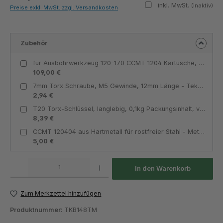
inkl. MwSt.
(inaktiv)
Preise exkl. MwSt. zzgl. Versandkosten
Zubehör
für Ausbohrwerkzeug 120-170 CCMT 1204 Kartusche, kompatibel - Teknik Makina
109,00 €
7mm Torx Schraube, M5 Gewinde, 12mm Länge - Teknik Makina
2,94 €
T20 Torx-Schlüssel, langlebig, 0,1kg Packungsinhalt, vielseitig einsetzbar - Teknik Makina
8,39 €
CCMT 120404 aus Hartmetall für rostfreier Stahl - MetavCUT
5,00 €
Produkt Anzahl: Gib den gewünschten Wert ein oder benutze die Schaltflächen um die Anza
In den Warenkorb
Zum Merkzettel hinzufügen
Produktnummer:
TKB148TM