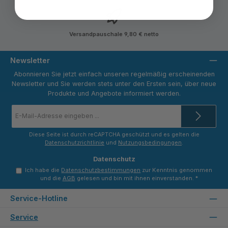
Versandpauschale 9,80 € netto
Newsletter
Abonnieren Sie jetzt einfach unseren regelmäßig erscheinenden
Newsletter und Sie werden stets unter den Ersten sein, über neue
Produkte und Angebote informiert werden.
E-
Mail-
Adresse
*
Diese Seite ist durch reCAPTCHA geschützt und es gelten die
Datenschutzrichtlinie
und
Nutzungsbedingungen
.
Datenschutz
Ich habe die
Datenschutzbestimmungen
zur Kenntnis genommen
und die
AGB
gelesen und bin mit ihnen einverstanden.
*
Service-Hotline
Service