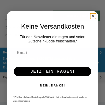
Produkt Anzahl: Gib den gewünschten Wert ein oder benutze die Schaltflächen um die Anza
In den Warenkorb
Keine Versandkosten
Zum Merkzettel hinzufügen
Produktnummer:
TKB088TM
Für den Newsletter eintragen und sofort
Gutschein-Code freischalten.*
Beschreibung
Das Ausbohrwerkzeug TKB088TM überzeugt durch
Schaftdurchmesser 16 mm, Schneidendurchmesser 20 mm und die
Eignung für Wendepl…
Mehr
JETZT EINTRAGEN!
Eigenschaften
NEIN, DANKE!
* Für Ihre nächste Bestellung ab 75 € netto. Nicht kombinierbar mit anderen
Gutschein-Codes.