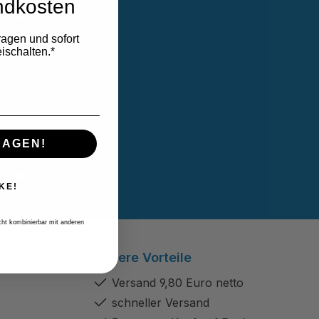
ndkosten
sletter und
Angebote
ragen und sofort
ischalten.*
linie
und
RAGEN!
B
gelesen und
KE!
icht kombinierbar mit anderen
Unsere Vorteile
Versand 9,80 Euro netto
schneller Versand