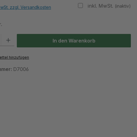
inkl. MwSt.
(inaktiv)
MwSt. zzgl. Versandkosten
.
 Gib den gewünschten Wert ein oder benutze die Schaltflächen um die Anzah
In den Warenkorb
ttel hinzufügen
mmer:
D7006