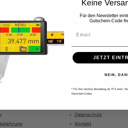
Keine Versa
 Sie jetzt einfach unseren regelmäßig erscheinenden New
den stets unter den Ersten sein, über neue Produkte und 
Für den Newsletter eint
informiert werden.
Gutschein-Code fre
E-
Mail-
Adresse
ite ist durch reCAPTCHA geschützt und es gelten die
Datenschutzricht
*
Nutzungsbedingungen
.
JETZT EINT
Datenschutz
 die
Datenschutzbestimmungen
zur Kenntnis genommen und die
AG
bin mit ihnen einverstanden.
*
NEIN, DAN
* Für Ihre nächste Bestellung ab 75 € netto. N
Gutschein-Codes.
Informationen
r
Datenschutz
sbelehrung
Kontakt