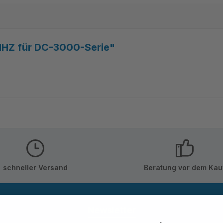
MHZ für DC-3000-Serie"
schneller Versand
Beratung vor dem Kau
Newsletter