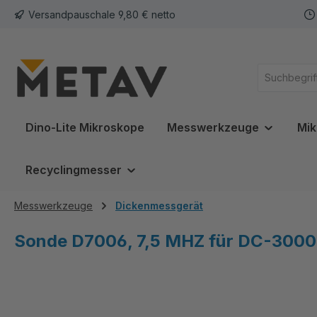
Versandpauschale 9,80 € netto
springen
Zur Hauptnavigation springen
Dino-Lite Mikroskope
Messwerkzeuge
Mik
Recyclingmesser
Messwerkzeuge
Dickenmessgerät
Sonde D7006, 7,5 MHZ für DC-3000
Bildergalerie überspringen