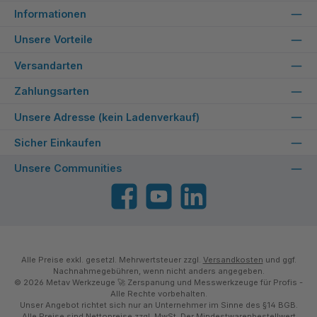
Informationen
Unsere Vorteile
Versandarten
Zahlungsarten
Unsere Adresse (kein Ladenverkauf)
Sicher Einkaufen
Unsere Communities
Facebook
YouTube
LinkedIn
Alle Preise exkl. gesetzl. Mehrwertsteuer zzgl.
Versandkosten
und ggf.
Nachnahmegebühren, wenn nicht anders angegeben.
© 2026 Metav Werkzeuge 🚀 Zerspanung und Messwerkzeuge für Profis -
Alle Rechte vorbehalten.
Unser Angebot richtet sich nur an Unternehmer im Sinne des §14 BGB.
Alle Preise sind Nettopreise zzgl. MwSt. Der Mindestwarenbestellwert