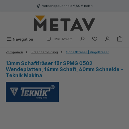
alt springen
Versandpauschale 9,80 € netto
inkl. MwSt.
Navigation
Zerspanen
Fräsbearbeitung
Schaftfräser | Kugelfräser
13mm Schaftfräser für SPMG 0502
Wendeplatten, 14mm Schaft, 40mm Schneide -
Teknik Makina
Bildergalerie überspringen