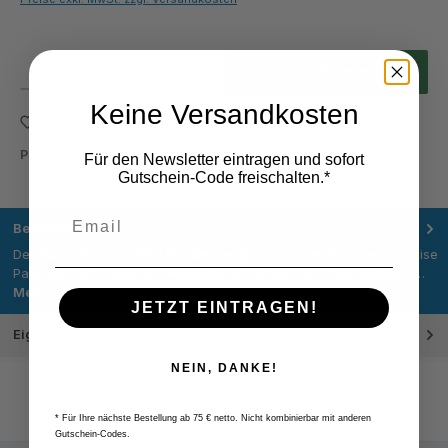
Produkt Anzahl: Gib den gewünschten Wert ein oder benutze die Schaltflächen um die Anza
In den Warenkorb
Keine Versandkosten
Zum Merkzettel hinzufügen
Produktnummer:
S810TM
Für den Newsletter eintragen und sofort
Gutschein-Code freischalten.*
Beschreibung
Der Schaftfräser »S810TM« überzeugt durch hohe Standzeit, präzise
Passform auf Taegutec Wendeplatten SPMG 0502 und robuste S…
Mehr
JETZT EINTRAGEN!
Eigenschaften
NEIN, DANKE!
* Für Ihre nächste Bestellung ab 75 € netto. Nicht kombinierbar mit anderen
Gutschein-Codes.