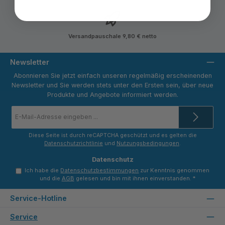
Versandpauschale 9,80 € netto
Newsletter
Abonnieren Sie jetzt einfach unseren regelmäßig erscheinenden
Newsletter und Sie werden stets unter den Ersten sein, über neue
Produkte und Angebote informiert werden.
E-
Mail-
Adresse
*
Diese Seite ist durch reCAPTCHA geschützt und es gelten die
Datenschutzrichtlinie
und
Nutzungsbedingungen
.
Datenschutz
Ich habe die
Datenschutzbestimmungen
zur Kenntnis genommen
und die
AGB
gelesen und bin mit ihnen einverstanden.
*
Service-Hotline
Service