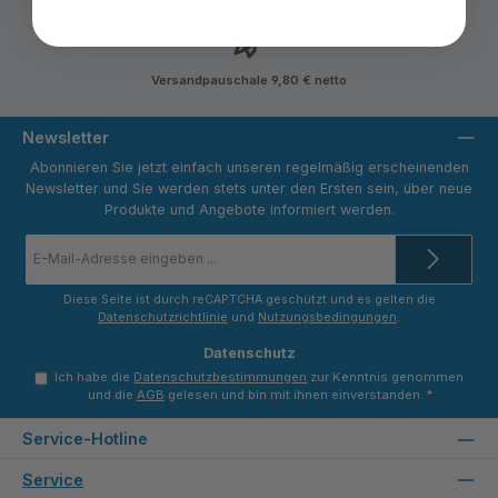
Versandpauschale 9,80 € netto
Newsletter
Abonnieren Sie jetzt einfach unseren regelmäßig erscheinenden
Newsletter und Sie werden stets unter den Ersten sein, über neue
Produkte und Angebote informiert werden.
E-
Mail-
Adresse
*
Diese Seite ist durch reCAPTCHA geschützt und es gelten die
Datenschutzrichtlinie
und
Nutzungsbedingungen
.
Datenschutz
Ich habe die
Datenschutzbestimmungen
zur Kenntnis genommen
und die
AGB
gelesen und bin mit ihnen einverstanden.
*
Service-Hotline
Service