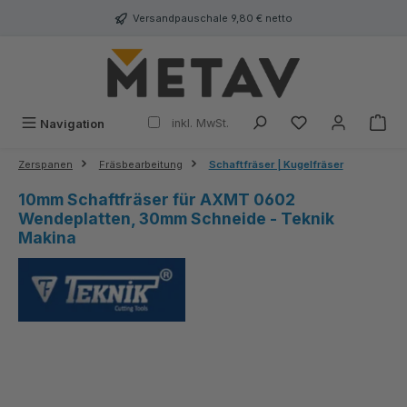
alt springen
Versandpauschale 9,80 € netto
inkl. MwSt.
Navigation
Zerspanen
Fräsbearbeitung
Schaftfräser | Kugelfräser
10mm Schaftfräser für AXMT 0602
Wendeplatten, 30mm Schneide - Teknik
Makina
Bildergalerie überspringen