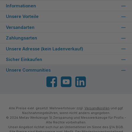
Informationen
Unsere Vorteile
Versandarten
Zahlungsarten
Unsere Adresse (kein Ladenverkauf)
Sicher Einkaufen
Unsere Communities
Facebook
YouTube
LinkedIn
Alle Preise exkl. gesetzl. Mehrwertsteuer zzgl.
Versandkosten
und ggf.
Nachnahmegebühren, wenn nicht anders angegeben.
© 2026 Metav Werkzeuge 🚀 Zerspanung und Messwerkzeuge für Profis -
Alle Rechte vorbehalten.
Unser Angebot richtet sich nur an Unternehmer im Sinne des §14 BGB.
Alle Preise sind Nettopreise zzgl. MwSt. Der Mindestwarenbestellwert