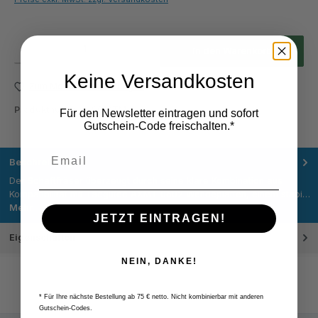
Produkt Anzahl: Gib den gewünschten Wert ein oder benutze die Schaltflächen um die Anza
In den Warenkorb
Keine Versandkosten
Zum Merkzettel hinzufügen
Produktnummer:
S010TM
Für den Newsletter eintragen und sofort
Gutschein-Code freischalten.*
Beschreibung
Der Schaftfräser überzeugt durch seine klare Kombination aus
Kompatibilität mit Taegutec AXMT 0602 Wendeplatten, einem stabi…
Mehr
JETZT EINTRAGEN!
Eigenschaften
NEIN, DANKE!
* Für Ihre nächste Bestellung ab 75 € netto. Nicht kombinierbar mit anderen
Gutschein-Codes.