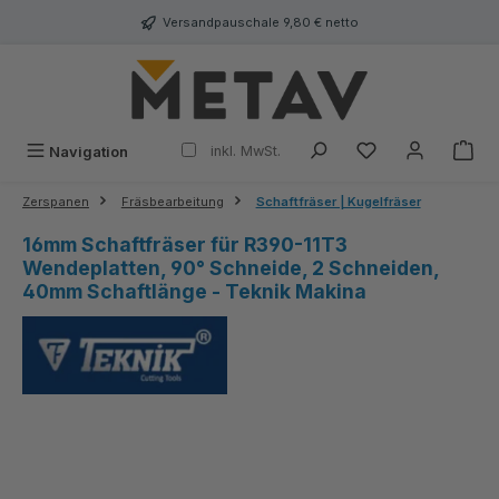
alt springen
Versandpauschale 9,80 € netto
inkl. MwSt.
Navigation
Zerspanen
Fräsbearbeitung
Schaftfräser | Kugelfräser
16mm Schaftfräser für R390-11T3
Wendeplatten, 90° Schneide, 2 Schneiden,
40mm Schaftlänge - Teknik Makina
Bildergalerie überspringen