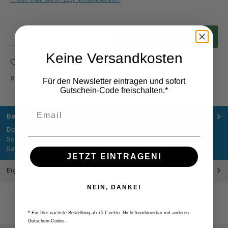
Produkt Anzahl: Gib den gewünschten Wert ein oder benutze die Schaltflächen um die Anza
In den Warenkorb
Keine Versandkosten
Zum Merkzettel hinzufügen
Produktnummer:
S591TM
Für den Newsletter eintragen und sofort
Gutschein-Code freischalten.*
Beschreibung
Der Schaftfräser S591TM überzeugt durch 16 mm
Schaftdurchmesser, 90° Schneidwinkel und Kompatibilität mit
Sandvik R390-11T3…
Mehr
JETZT EINTRAGEN!
Eigenschaften
NEIN, DANKE!
* Für Ihre nächste Bestellung ab 75 € netto. Nicht kombinierbar mit anderen
Gutschein-Codes.