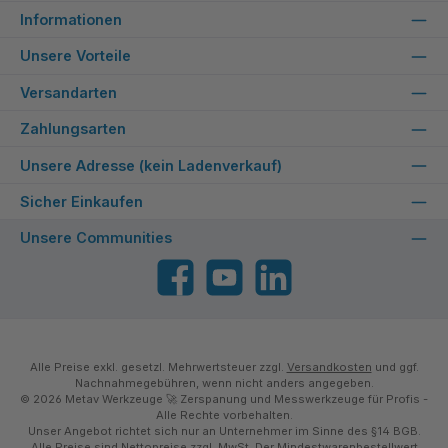
Informationen
Unsere Vorteile
Versandarten
Zahlungsarten
Unsere Adresse (kein Ladenverkauf)
Sicher Einkaufen
Unsere Communities
Facebook
YouTube
LinkedIn
Alle Preise exkl. gesetzl. Mehrwertsteuer zzgl.
Versandkosten
und ggf.
Nachnahmegebühren, wenn nicht anders angegeben.
© 2026 Metav Werkzeuge 🚀 Zerspanung und Messwerkzeuge für Profis -
Alle Rechte vorbehalten.
Unser Angebot richtet sich nur an Unternehmer im Sinne des §14 BGB.
Alle Preise sind Nettopreise zzgl. MwSt. Der Mindestwarenbestellwert