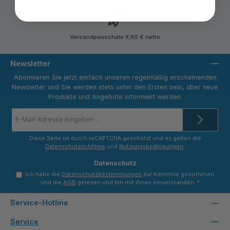
Versandpauschale 9,80 € netto
Newsletter
Abonnieren Sie jetzt einfach unseren regelmäßig erscheinenden
Newsletter und Sie werden stets unter den Ersten sein, über neue
Produkte und Angebote informiert werden.
E-
Mail-
Adresse
*
Diese Seite ist durch reCAPTCHA geschützt und es gelten die
Datenschutzrichtlinie
und
Nutzungsbedingungen
.
Datenschutz
Ich habe die
Datenschutzbestimmungen
zur Kenntnis genommen
und die
AGB
gelesen und bin mit ihnen einverstanden.
*
Service-Hotline
Service