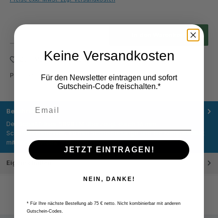
Produkt Anzahl: Gib den gewünschten Wert ein oder benutze die Schaltflächen um die Anza
In den Warenkorb
Keine Versandkosten
Zum Merkzettel hinzufügen
Produktnummer:
S898TM
Für den Newsletter eintragen und sofort
Gutschein-Code freischalten.*
Beschreibung
Der Schaftfräser S898TM überzeugt durch 16 mm
Schaftdurchmesser, 40 mm Schneidenlänge und die Kompatibilität
mit Korloy WNMX…
Mehr
JETZT EINTRAGEN!
Eigenschaften
NEIN, DANKE!
* Für Ihre nächste Bestellung ab 75 € netto. Nicht kombinierbar mit anderen
Gutschein-Codes.