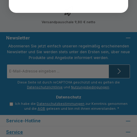
Versandpauschale 9,80 € netto
Newsletter
Abonnieren Sie jetzt einfach unseren regelmäßig erscheinenden
Newsletter und Sie werden stets unter den Ersten sein, über neue
Produkte und Angebote informiert werden.
E-
Mail-
Adresse
*
Diese Seite ist durch reCAPTCHA geschützt und es gelten die
Datenschutzrichtlinie
und
Nutzungsbedingungen
.
Datenschutz
Ich habe die
Datenschutzbestimmungen
zur Kenntnis genommen
und die
AGB
gelesen und bin mit ihnen einverstanden.
*
Service-Hotline
Service