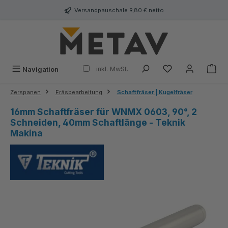
alt springen
Versandpauschale 9,80 € netto
inkl. MwSt.
Navigation
Zerspanen
Fräsbearbeitung
Schaftfräser | Kugelfräser
16mm Schaftfräser für WNMX 0603, 90°, 2
Schneiden, 40mm Schaftlänge - Teknik
Makina
Bildergalerie überspringen