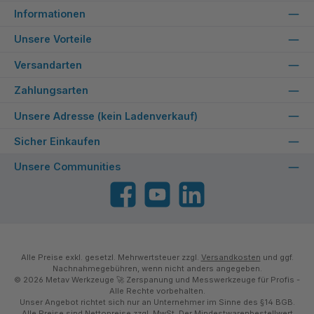
Informationen
Unsere Vorteile
Versandarten
Zahlungsarten
Unsere Adresse (kein Ladenverkauf)
Sicher Einkaufen
Unsere Communities
Facebook
YouTube
LinkedIn
Alle Preise exkl. gesetzl. Mehrwertsteuer zzgl.
Versandkosten
und ggf.
Nachnahmegebühren, wenn nicht anders angegeben.
© 2026 Metav Werkzeuge 🚀 Zerspanung und Messwerkzeuge für Profis -
Alle Rechte vorbehalten.
Unser Angebot richtet sich nur an Unternehmer im Sinne des §14 BGB.
Alle Preise sind Nettopreise zzgl. MwSt. Der Mindestwarenbestellwert