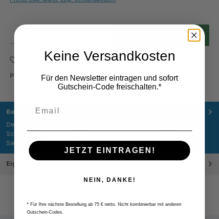
Produkt Anzahl: Gib den gewünschten Wert ein oder benutze die Schaltflächen um die Anza
In den Warenkorb
Keine Versandkosten
Zum Merkzettel hinzufügen
Produktnummer:
S591TM
Für den Newsletter eintragen und sofort
Gutschein-Code freischalten.*
Beschreibung
Der Schaftfräser S591TM überzeugt durch 16 mm
Schaftdurchmesser, 90° Schneidwinkel und Kompatibilität mit
Sandvik R390-11T3…
Mehr
JETZT EINTRAGEN!
Eigenschaften
NEIN, DANKE!
* Für Ihre nächste Bestellung ab 75 € netto. Nicht kombinierbar mit anderen
Gutschein-Codes.