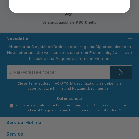
Versandpauschale 9,80 € netto
Newsletter
Abonnieren Sie jetzt einfach unseren regelmäßig erscheinenden
Newsletter und Sie werden stets unter den Ersten sein, über neue
Produkte und Angebote informiert werden.
E-
Mail-
Adresse
*
Diese Seite ist durch reCAPTCHA geschützt und es gelten die
Datenschutzrichtlinie
und
Nutzungsbedingungen
.
Datenschutz
Ich habe die
Datenschutzbestimmungen
zur Kenntnis genommen
und die
AGB
gelesen und bin mit ihnen einverstanden.
*
Service-Hotline
Service