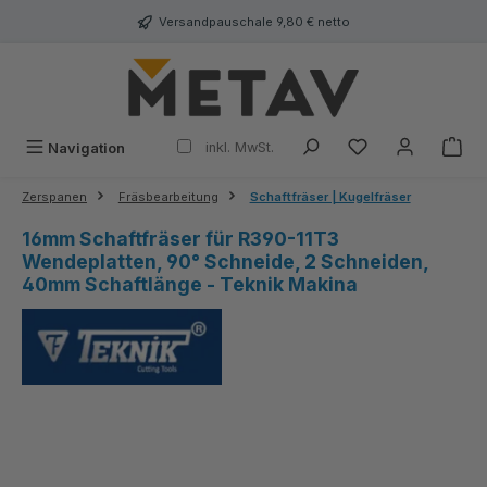
alt springen
Versandpauschale 9,80 € netto
inkl. MwSt.
Navigation
Zerspanen
Fräsbearbeitung
Schaftfräser | Kugelfräser
16mm Schaftfräser für R390-11T3
Wendeplatten, 90° Schneide, 2 Schneiden,
40mm Schaftlänge - Teknik Makina
Bildergalerie überspringen