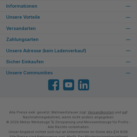
Informationen
Unsere Vorteile
Versandarten
Zahlungsarten
Unsere Adresse (kein Ladenverkauf)
Sicher Einkaufen
Unsere Communities
Facebook
YouTube
LinkedIn
Alle Preise exkl. gesetzl. Mehrwertsteuer zzgl.
Versandkosten
und ggf.
Nachnahmegebühren, wenn nicht anders angegeben.
© 2026 Metav Werkzeuge 🚀 Zerspanung und Messwerkzeuge für Profis -
Alle Rechte vorbehalten.
Unser Angebot richtet sich nur an Unternehmer im Sinne des §14 BGB.
Alle Preise sind Nettopreise zzgl. MwSt. Der Mindestwarenbestellwert