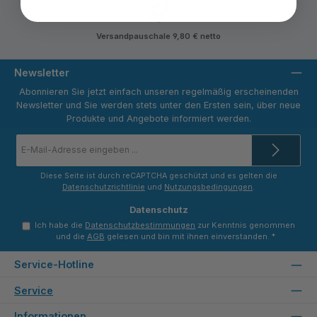
Versandpauschale 9,80 € netto
Newsletter
Abonnieren Sie jetzt einfach unseren regelmäßig erscheinenden
Newsletter und Sie werden stets unter den Ersten sein, über neue
Produkte und Angebote informiert werden.
E-
Mail-
Adresse
*
Diese Seite ist durch reCAPTCHA geschützt und es gelten die
Datenschutzrichtlinie
und
Nutzungsbedingungen
.
Datenschutz
Ich habe die
Datenschutzbestimmungen
zur Kenntnis genommen
und die
AGB
gelesen und bin mit ihnen einverstanden.
*
Service-Hotline
Service
Informationen