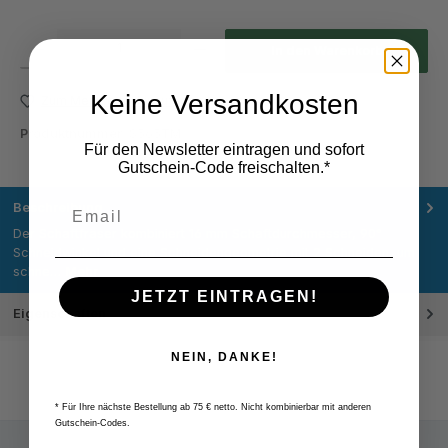
Produkt Anzahl: Gib den gewünschten Wert ein oder benutze die Schaltflächen um die Anza
In den Warenkorb
Keine Versandkosten
Zum Merkzettel hinzufügen
Produktnummer:
S565TM
Für den Newsletter eintragen und sofort
Gutschein-Code freischalten.*
Beschreibung
Der Schaftfräser kombiniert 16 mm Schaftdurchmesser, 90°
Schneidwinkel und eine Schneidengeometrie mit 2 Schneiden, um
schne…
Mehr
JETZT EINTRAGEN!
Eigenschaften
NEIN, DANKE!
* Für Ihre nächste Bestellung ab 75 € netto. Nicht kombinierbar mit anderen
Gutschein-Codes.