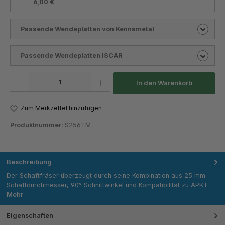
6,00 €
Passende Wendeplatten von Kennametal
Passende Wendeplatten ISCAR
Produkt Anzahl: Gib den gewünschten Wert ein oder benutze die Schaltflächen um die Anza
In den Warenkorb
Zum Merkzettel hinzufügen
Produktnummer:
S256TM
Beschreibung
Der Schaftfräser überzeugt durch seine Kombination aus 25 mm
Schaftdurchmesser, 90° Schnittwinkel und Kompatibilität zu APKT…
Mehr
Eigenschaften