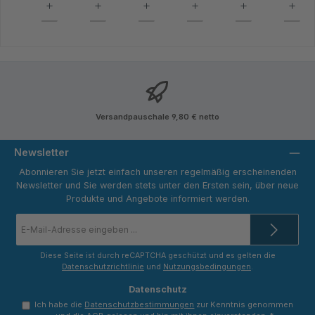
Versandpauschale 9,80 € netto
Newsletter
Abonnieren Sie jetzt einfach unseren regelmäßig erscheinenden
Newsletter und Sie werden stets unter den Ersten sein, über neue
Produkte und Angebote informiert werden.
E-
Mail-
Adresse
*
Diese Seite ist durch reCAPTCHA geschützt und es gelten die
Datenschutzrichtlinie
und
Nutzungsbedingungen
.
Datenschutz
Ich habe die
Datenschutzbestimmungen
zur Kenntnis genommen