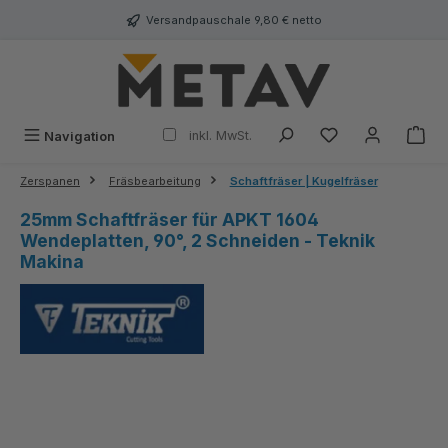
alt springen
Versandpauschale 9,80 € netto
inkl. MwSt.
Navigation
Zerspanen
Fräsbearbeitung
Schaftfräser | Kugelfräser
25mm Schaftfräser für APKT 1604
Wendeplatten, 90°, 2 Schneiden - Teknik
Makina
Bildergalerie überspringen