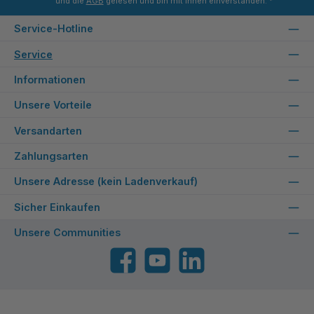
und die
AGB
gelesen und bin mit ihnen einverstanden.
*
Service-Hotline
Service
Informationen
Unsere Vorteile
Versandarten
Zahlungsarten
Unsere Adresse (kein Ladenverkauf)
Sicher Einkaufen
Unsere Communities
Facebook
YouTube
LinkedIn