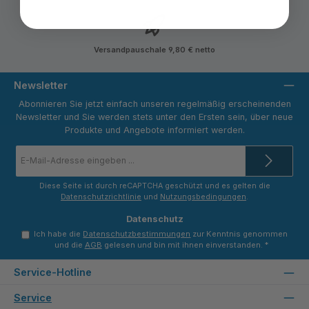
Versandpauschale 9,80 € netto
Newsletter
Abonnieren Sie jetzt einfach unseren regelmäßig erscheinenden
Newsletter und Sie werden stets unter den Ersten sein, über neue
Produkte und Angebote informiert werden.
E-
Mail-
Adresse
*
Diese Seite ist durch reCAPTCHA geschützt und es gelten die
Datenschutzrichtlinie
und
Nutzungsbedingungen
.
Datenschutz
Ich habe die
Datenschutzbestimmungen
zur Kenntnis genommen
und die
AGB
gelesen und bin mit ihnen einverstanden.
*
Service-Hotline
Service