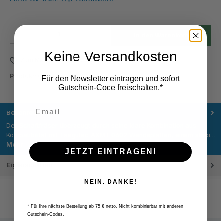
Produkt Anzahl: Gib den gewünschten Wert ein oder benutze die Schaltflächen um die Anza
In den Warenkorb
Keine Versandkosten
Zum Merkzettel hinzufügen
Produktnummer:
S010TM
Für den Newsletter eintragen und sofort
Gutschein-Code freischalten.*
Beschreibung
Der Schaftfräser überzeugt durch seine klare Kombination aus
Kompatibilität mit Taegutec AXMT 0602 Wendeplatten, einem stabi…
Mehr
JETZT EINTRAGEN!
Eigenschaften
NEIN, DANKE!
* Für Ihre nächste Bestellung ab 75 € netto. Nicht kombinierbar mit anderen
Gutschein-Codes.