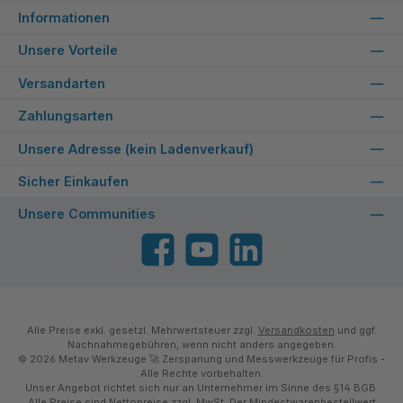
Informationen
Unsere Vorteile
Versandarten
Zahlungsarten
Unsere Adresse (kein Ladenverkauf)
Sicher Einkaufen
Unsere Communities
Facebook
YouTube
LinkedIn
Alle Preise exkl. gesetzl. Mehrwertsteuer zzgl.
Versandkosten
und ggf.
Nachnahmegebühren, wenn nicht anders angegeben.
© 2026 Metav Werkzeuge 🚀 Zerspanung und Messwerkzeuge für Profis -
Alle Rechte vorbehalten.
Unser Angebot richtet sich nur an Unternehmer im Sinne des §14 BGB.
Alle Preise sind Nettopreise zzgl. MwSt. Der Mindestwarenbestellwert