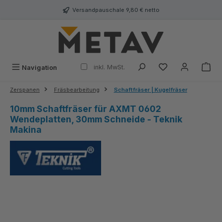
alt springen
Versandpauschale 9,80 € netto
inkl. MwSt.
Navigation
Zerspanen
Fräsbearbeitung
Schaftfräser | Kugelfräser
10mm Schaftfräser für AXMT 0602
Wendeplatten, 30mm Schneide - Teknik
Makina
Bildergalerie überspringen