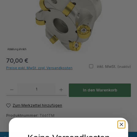
Abbildung ähnlich
70,00 €
inkl. MwSt.
(inaktiv)
Preise exkl. MwSt. zzgl. Versandkosten
Produkt Anzahl: Gib den gewünschten Wert ein oder benutze die Schaltflächen um die Anza
In den Warenkorb
Zum Merkzettel hinzufügen
Produktnummer:
T661TM