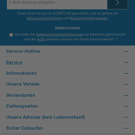
Mail-
Adresse
*
Diese Seite ist durch reCAPTCHA geschützt und es gelten die
Datenschutzrichtlinie
und
Nutzungsbedingungen
.
Datenschutz
Ich habe die
Datenschutzbestimmungen
zur Kenntnis genommen
und die
AGB
gelesen und bin mit ihnen einverstanden.
*
Service-Hotline
Service
Informationen
Unsere Vorteile
Versandarten
Zahlungsarten
Unsere Adresse (kein Ladenverkauf)
Sicher Einkaufen