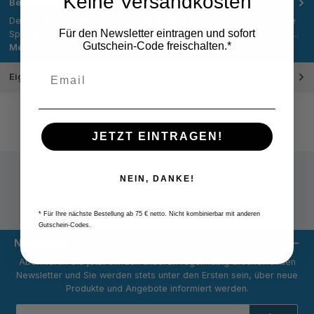
Keine Versandkosten
Beschreibung
Der Rundplattenfräser von Teknik Makina überzeugt durch präzise
Für den Newsletter eintragen und sofort
Spanabnahme und hohe Austauschbarkeit: Die Kombination aus 5…
Gutschein-Code freischalten.*
Mehr
Eigenschaften
JETZT EINTRAGEN!
NEIN, DANKE!
Versandpauschale 9,80 € netto
* Für Ihre nächste Bestellung ab 75 € netto. Nicht kombinierbar mit anderen
Gutschein-Codes.
Newsletter
Abonnieren Sie jetzt einfach unseren regelmäßig erscheinenden
Newsletter und Sie werden stets unter den Ersten sein, über neue
Produkte und Angebote informiert werden.
E-