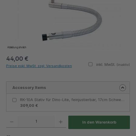
Abbildung ähnlich
44,00 €
inkl. MwSt.
(inaktiv)
Preise exkl. MwSt. zzgl. Versandkosten
Accessory Items
RK-10A Stativ für Dino-Lite, feinjustierbar, 17cm Schwenkarm, Schnellspannknopf, Metallbauweise - Dino-Lite
309,00 €
Produkt Anzahl: Gib den gewünschten Wert ein oder benutze die Schaltflächen um die Anza
In den Warenkorb