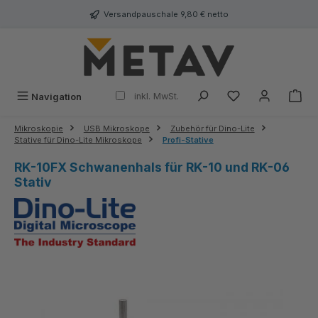
alt springen
Versandpauschale 9,80 € netto
inkl. MwSt.
Navigation
Mikroskopie
USB Mikroskope
Zubehör für Dino-Lite
Stative für Dino-Lite Mikroskope
Profi-Stative
RK-10FX Schwanenhals für RK-10 und RK-06
Stativ
Bildergalerie überspringen