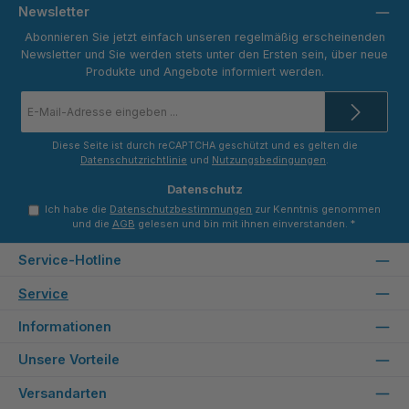
Newsletter
Abonnieren Sie jetzt einfach unseren regelmäßig erscheinenden
Newsletter und Sie werden stets unter den Ersten sein, über neue
Produkte und Angebote informiert werden.
E-
Mail-
Adresse
*
Diese Seite ist durch reCAPTCHA geschützt und es gelten die
Datenschutzrichtlinie
und
Nutzungsbedingungen
.
Datenschutz
Ich habe die
Datenschutzbestimmungen
zur Kenntnis genommen
und die
AGB
gelesen und bin mit ihnen einverstanden.
*
Service-Hotline
Service
Informationen
Unsere Vorteile
Versandarten