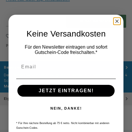
Produkt Anzahl: Gib den gewünschten Wert ein oder benutze die Schaltflächen um die Anza
In den Warenkorb
Keine Versandkosten
Zum Merkzettel hinzufügen
Produktnummer:
T840TM
Für den Newsletter eintragen und sofort
Gutschein-Code freischalten.*
Beschreibung
Der Eckmesserkopf überzeugt durch seinen 90° Schnittwinkel, die 4
Schneiden und die kompakte Bauform mit 50 mm Durchmesser;…
Mehr
JETZT EINTRAGEN!
Eigenschaften
NEIN, DANKE!
* Für Ihre nächste Bestellung ab 75 € netto. Nicht kombinierbar mit anderen
Gutschein-Codes.