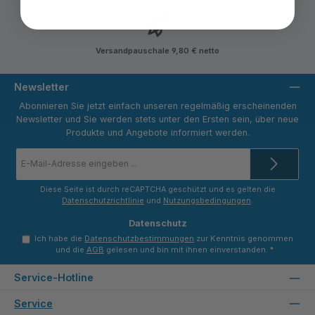
Versandpauschale 9,80 € netto
Newsletter
Abonnieren Sie jetzt einfach unseren regelmäßig erscheinenden
Newsletter und Sie werden stets unter den Ersten sein, über neue
Produkte und Angebote informiert werden.
E-
Mail-
Adresse
*
Diese Seite ist durch reCAPTCHA geschützt und es gelten die
Datenschutzrichtlinie
und
Nutzungsbedingungen
.
Datenschutz
Ich habe die
Datenschutzbestimmungen
zur Kenntnis genommen
und die
AGB
gelesen und bin mit ihnen einverstanden.
*
Service-Hotline
Service