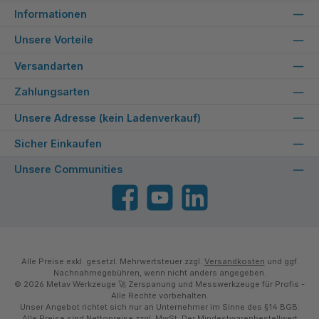
Informationen
Unsere Vorteile
Versandarten
Zahlungsarten
Unsere Adresse (kein Ladenverkauf)
Sicher Einkaufen
Unsere Communities
Facebook
YouTube
LinkedIn
Alle Preise exkl. gesetzl. Mehrwertsteuer zzgl.
Versandkosten
und ggf.
Nachnahmegebühren, wenn nicht anders angegeben.
© 2026 Metav Werkzeuge 🚀 Zerspanung und Messwerkzeuge für Profis -
Alle Rechte vorbehalten.
Unser Angebot richtet sich nur an Unternehmer im Sinne des §14 BGB.
Alle Preise sind Nettopreise zzgl. MwSt. Der Mindestwarenbestellwert