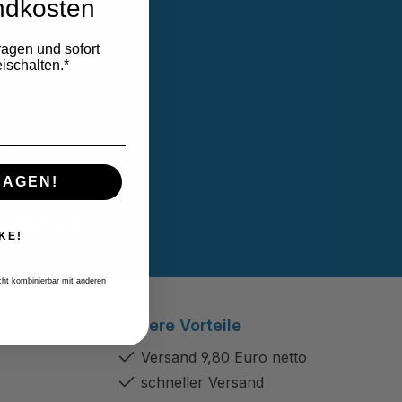
ndkosten
sletter und
Angebote
ragen und sofort
ischalten.*
linie
und
RAGEN!
B
gelesen und
KE!
icht kombinierbar mit anderen
Unsere Vorteile
Versand 9,80 Euro netto
schneller Versand