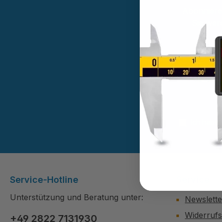
Abonnieren
Sie wer
Diese Se
Ich habe
Service-Hotline
Service
Unterstützung und Beratung unter:
Newslette
Widerruf
+49 2822 7131930