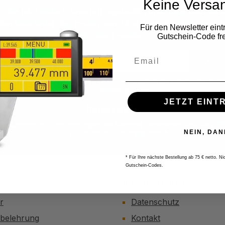
Keine Versa
 Sie jetzt einfach unseren regelmäßig erscheinenden New
den stets unter den Ersten sein, über neue Produkte und 
Für den Newsletter eint
informiert werden.
Gutschein-Code fre
E-
Mail-
Adresse
ite ist durch reCAPTCHA geschützt und es gelten die
Datenschutzricht
*
Nutzungsbedingungen
.
JETZT EINT
Datenschutz
 die
Datenschutzbestimmungen
zur Kenntnis genommen und die
AG
NEIN, DAN
bin mit ihnen einverstanden.
*
* Für Ihre nächste Bestellung ab 75 € netto. N
Gutschein-Codes.
Informationen
r
Datenschutz
sbelehrung
Kontakt