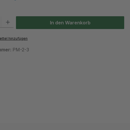
 Gib den gewünschten Wert ein oder benutze die Schaltflächen um die Anzah
In den Warenkorb
ttel hinzufügen
mmer:
PM-2-3