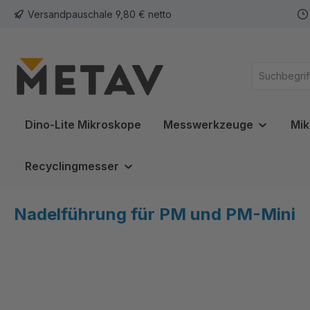
Versandpauschale 9,80 € netto
springen
Zur Hauptnavigation springen
Dino-Lite Mikroskope
Messwerkzeuge
Mik
Recyclingmesser
Nadelführung für PM und PM-Mini
Bildergalerie überspringen