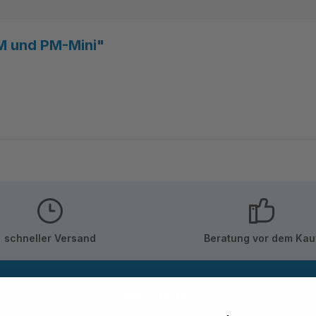
M und PM-Mini"
schneller Versand
Beratung vor dem Kau
Newsletter