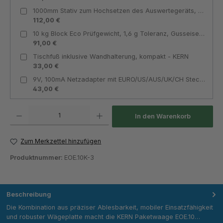
1000mm Stativ zum Hochsetzen des Auswertegeräts, nachrüstbar - KERN
112,00 €
10 kg Block Eco Prüfgewicht, 1,6 g Toleranz, Gusseisen lackiert, Klasse M2 - KERN Gewichtswert: 10kg
91,00 €
Tischfuß inklusive Wandhalterung, kompakt - KERN
33,00 €
9V, 100mA Netzadapter mit EURO/US/AUS/UK/CH Steckern, 100 V - 240 V - KERN
43,00 €
Produkt Anzahl: Gib den gewünschten Wert ein oder benutze die Schaltflächen um die Anza
In den Warenkorb
Zum Merkzettel hinzufügen
Produktnummer:
EOE.10K-3
Beschreibung
Die Kombination aus präziser Ablesbarkeit, mobiler Einsatzfähigkeit
und robuster Wägeplatte macht die KERN Paketwaage EOE.10…