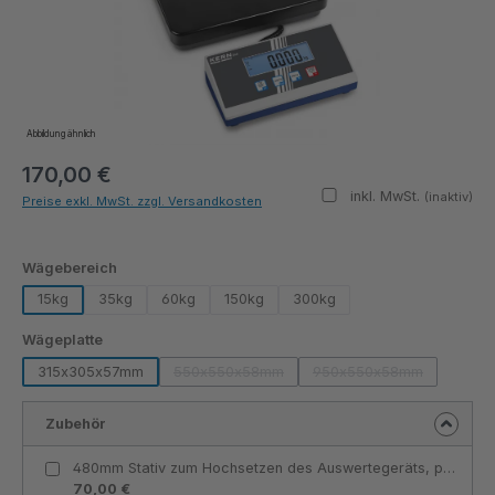
Abbildung ähnlich
170,00 €
inkl. MwSt.
(inaktiv)
Preise exkl. MwSt. zzgl. Versandkosten
auswählen
Wägebereich
15kg
35kg
60kg
150kg
300kg
auswählen
Wägeplatte
315x305x57mm
550x550x58mm
950x550x58mm
(Diese Option ist zurzeit nicht verfügbar.)
(Diese Option ist zurz
Zubehör
480mm Stativ zum Hochsetzen des Auswertegeräts, passend für Wägeplatten 315x305x57mm - KERN
70,00 €