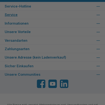
Service-Hotline
Service
Informationen
Unsere Vorteile
Versandarten
Zahlungsarten
Unsere Adresse (kein Ladenverkauf)
Sicher Einkaufen
Unsere Communities
Facebook
YouTube
LinkedIn
Alle Preise exkl. gesetzl. Mehrwertsteuer zzgl.
Versandkosten
und ggf.