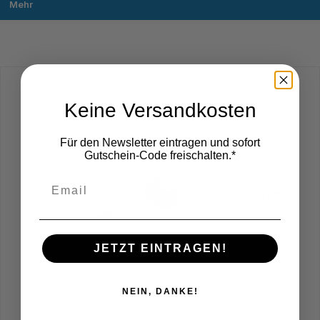
Mehr
Produktgalerie überspringen
Zubehör
Keine Versandkosten
Für den Newsletter eintragen und sofort
Gutschein-Code freischalten.*
JETZT EINTRAGEN!
480
1000
5 kg
Tisch
9V,
NEIN, DANKE!
mm
mm
ECO-
fuß
100m
Stativ
Stativ
Blockg
inklu
A