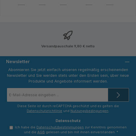
Versandpauschale 9,80 € netto
Newsletter
Abonnieren Sie jetzt einfach unseren regelmäßig erscheinenden
Newsletter und Sie werden stets unter den Ersten sein, über neue
Produkte und Angebote informiert werden.
E-
Mail-
Adresse
*
Diese Seite ist durch reCAPTCHA geschützt und es gelten die
Datenschutzrichtlinie
und
Nutzungsbedingungen
.
Datenschutz
Ich habe die
Datenschutzbestimmungen
zur Kenntnis genommen
und die
AGB
gelesen und bin mit ihnen einverstanden.
*