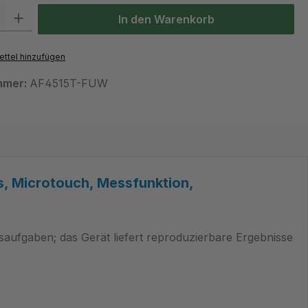
 Gib den gewünschten Wert ein oder benutze die Schaltflächen um die Anzah
In den Warenkorb
ttel hinzufügen
mmer:
AF4515T-FUW
, Microtouch, Messfunktion,
saufgaben; das Gerät liefert reproduzierbare Ergebnisse