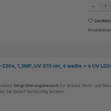
Produkt Anzahl:
Zum Merkze
Produktnu
20x, 1,3MP, UV 375 nm, 4 weiße + 4 UV LEDs
exiblen
Vergrößerungsbereich
für präzise Sicht- und Mes
der bei Bedarf fachkundig beraten.