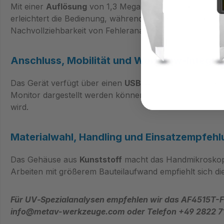
Mit einer
Auflösung
von 1,3 Megapixeln (1280x1024) und
erleichtert die Bedienung, während die Kalibrierfunktio
Nachvollziehbarkeit von Fehleranalysen.
Anschluss, Mobilität und Workflow‑Integra
Das Gerät verfügt über einen
USB
‑Anschluss und ist k
Monitor dargestellt werden können. Die Bildrate von 30
wird.
Materialwahl, Handling und Einsatzempfehl
Das Gehäuse aus
Kunststoff
macht das Handmikroskop l
Arbeiten mit größerem Bauteilaufwand empfiehlt sich di
Für UV‑Spezialanalysen empfehlen wir das AF4515T-F
info@metav-werkzeuge.com oder Telefon +49 2822 7