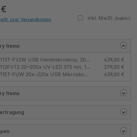
 €
inkl. MwSt.
(inaktiv)
MwSt. zzgl. Versandkosten
ry Items
AM4113T-FV2W USB Handmikroskop, 20~200x, 1,3MP, UV 375nm, 30 fps, Standard Arbeitsabstand - Dino-Lite
439,00 €
AM4113FVT2 20~200x UV‑LED 375 nm, 1,3 Mpx, 30 fps, Standard Arbeitsabstand, Kunststoff, Messfunktion, Microtouch - Dino-Lite
379,00 €
AM4115T-FUW 20x~220x USB Mikroskop mit UV‑375nm, 1,3MP, FLC, Microtouch, Kalibrierbar, 4 LEDs, Kunststoff, ~1,8m Kabel - Dino-Lite
639,00 €
ry Items
ertragung
ppen