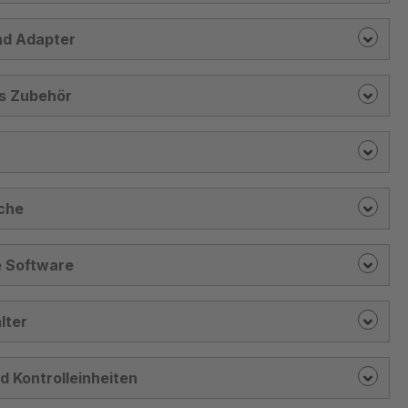
nd Adapter
s Zubehör
che
e Software
lter
nd Kontrolleinheiten