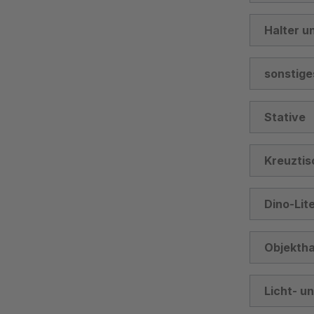
Halter u
sonstige
Stative
Kreuztis
Dino-Lit
Objektha
Licht- u