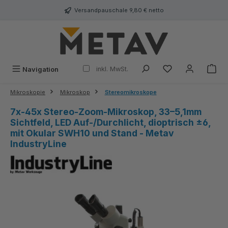
alt springen
Versandpauschale 9,80 € netto
inkl. MwSt.
Navigation
Mikroskopie
Mikroskop
Stereomikroskope
7x-45x Stereo‑Zoom‑Mikroskop, 33–5,1mm
Sichtfeld, LED Auf‑/Durchlicht, dioptrisch ±6,
mit Okular SWH10 und Stand - Metav
IndustryLine
Bildergalerie überspringen