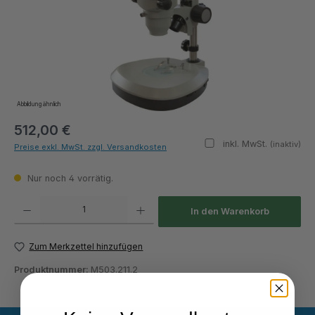
Abbildung ähnlich
512,00 €
inkl. MwSt.
(inaktiv)
Preise exkl. MwSt. zzgl. Versandkosten
Nur noch 4 vorrätig.
Produkt Anzahl: Gib den gewünschten Wert ein oder benutze die Schaltflächen um die Anza
In den Warenkorb
Zum Merkzettel hinzufügen
Produktnummer:
M503.211.2