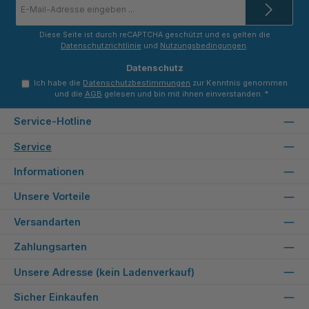
Mail-
Adresse
*
Diese Seite ist durch reCAPTCHA geschützt und es gelten die
Datenschutzrichtlinie
und
Nutzungsbedingungen
.
Datenschutz
Ich habe die
Datenschutzbestimmungen
zur Kenntnis genommen
und die
AGB
gelesen und bin mit ihnen einverstanden.
*
Service-Hotline
Service
Informationen
Unsere Vorteile
Versandarten
Zahlungsarten
Unsere Adresse (kein Ladenverkauf)
Sicher Einkaufen