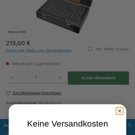
Abbildung ähnlich
213,00 €
inkl. MwSt.
(inaktiv)
Preise exkl. MwSt. zzgl. Versandkosten
Aktuell kein Lagerbestand.
Produkt Anzahl: Gib den gewünschten Wert ein oder benutze die Schaltflächen um die Anza
In den Warenkorb
Zum Merkzettel hinzufügen
Produktnummer:
M318.543.H
Keine Versandkosten
Beschreibung
- aus Spezial-Stahl  Werkstatt-Ausführung, Länge 50 mm 