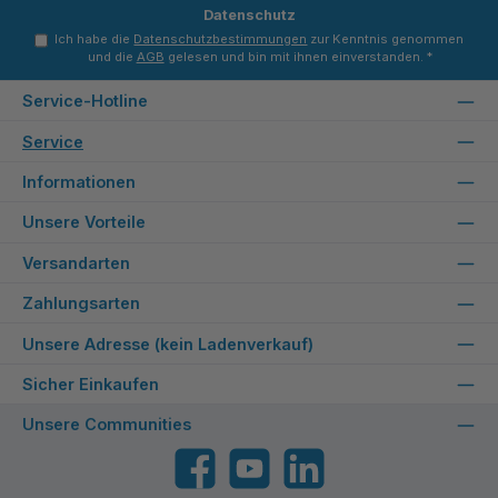
Datenschutz
Ich habe die
Datenschutzbestimmungen
zur Kenntnis genommen
und die
AGB
gelesen und bin mit ihnen einverstanden.
*
Service-Hotline
Service
Informationen
Unsere Vorteile
Versandarten
Zahlungsarten
Unsere Adresse (kein Ladenverkauf)
Sicher Einkaufen
Unsere Communities
Facebook
YouTube
LinkedIn