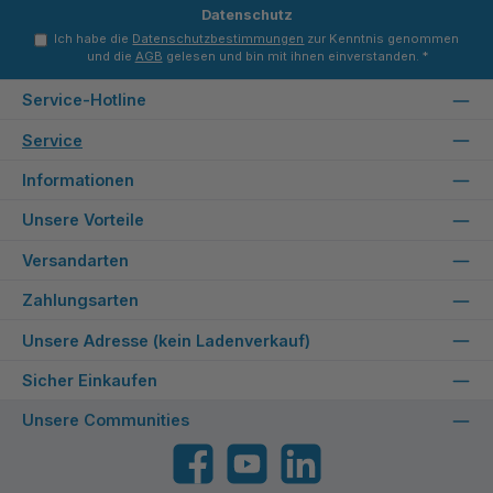
Datenschutz
Ich habe die
Datenschutzbestimmungen
zur Kenntnis genommen
und die
AGB
gelesen und bin mit ihnen einverstanden.
*
Service-Hotline
Service
Informationen
Unsere Vorteile
Versandarten
Zahlungsarten
Unsere Adresse (kein Ladenverkauf)
Sicher Einkaufen
Unsere Communities
Facebook
YouTube
LinkedIn