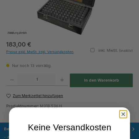
Abbildung ähnlich
183,00 €
inkl. MwSt.
(inaktiv)
Preise exkl. MwSt. zzgl. Versandkosten
Nur noch 13 vorrätig.
Produkt Anzahl: Gib den gewünschten Wert ein oder benutze die Schaltflächen um die Anza
In den Warenkorb
Zum Merkzettel hinzufügen
Produktnummer:
M318.536.H
Keine Versandkosten
Beschreibung
- aus Spezial-Stahl  Werkstatt-Ausführung, Länge 50 mm 