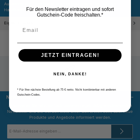
Außenring Ø 57 mm bietet präzise Messwerte und robuste
Für den Newsletter eintragen und sofort
Handhabung d…
Mehr
Gutschein-Code freischalten.*
Eigenschaften
JETZT EINTRAGEN!
NEIN, DANKE!
Versandpauschale 9,80 € netto
* Für Ihre nächste Bestellung ab 75 € netto. Nicht kombinierbar mit anderen
Gutschein-Codes.
Newsletter
Abonnieren Sie jetzt einfach unseren regelmäßig erscheinenden
Newsletter und Sie werden stets unter den Ersten sein, über neue
Produkte und Angebote informiert werden.
E-
Mail-
Adresse
*