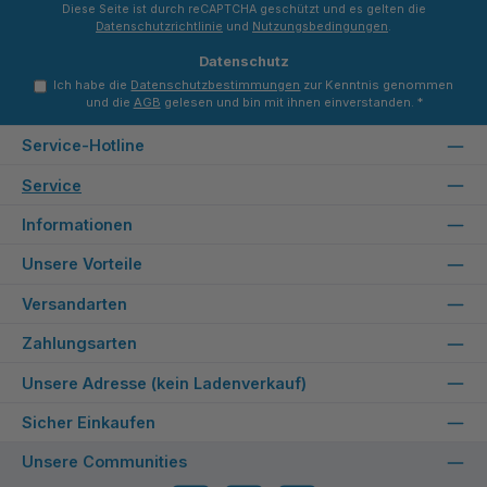
Diese Seite ist durch reCAPTCHA geschützt und es gelten die
Datenschutzrichtlinie
und
Nutzungsbedingungen
.
Datenschutz
Ich habe die
Datenschutzbestimmungen
zur Kenntnis genommen
und die
AGB
gelesen und bin mit ihnen einverstanden.
*
Service-Hotline
Service
Informationen
Unsere Vorteile
Versandarten
Zahlungsarten
Unsere Adresse (kein Ladenverkauf)
Sicher Einkaufen
Unsere Communities