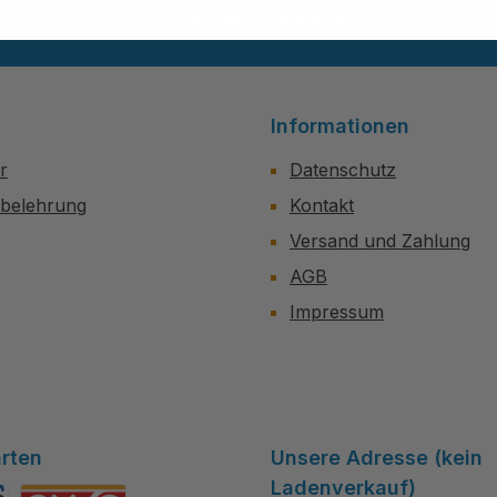
bin mit ihnen einverstanden.
*
Informationen
r
Datenschutz
sbelehrung
Kontakt
Versand und Zahlung
AGB
Impressum
rten
Unsere Adresse (kein
Ladenverkauf)