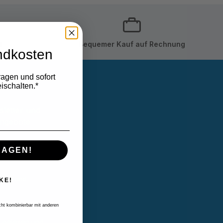
f
Bequemer Kauf auf Rechnung
ndkosten
ragen und sofort
ischalten.*
sletter und
Angebote
RAGEN!
linie
und
KE!
icht kombinierbar mit anderen
B
gelesen und