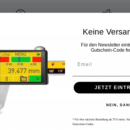
schneller Versand
Beratung vor dem Kau
Keine Versa
Für den Newsletter eint
Newsletter
Gutschein-Code fre
 Sie jetzt einfach unseren regelmäßig erscheinenden New
den stets unter den Ersten sein, über neue Produkte und 
informiert werden.
JETZT EINT
E-
Mail-
Adresse
ite ist durch reCAPTCHA geschützt und es gelten die
Datenschutzricht
*
NEIN, DAN
Nutzungsbedingungen
.
Datenschutz
* Für Ihre nächste Bestellung ab 75 € netto. N
Gutschein-Codes.
 die
Datenschutzbestimmungen
zur Kenntnis genommen und die
AG