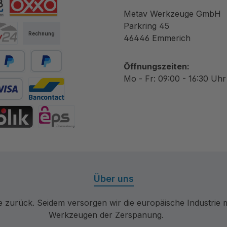
Metav Werkzeuge GmbH
tibanco
OXXO
Parkring 45
Rechnung
46446 Emmerich
Öffnungszeiten:
ayPal
Später bezahlen
Mo - Fr: 09:00 - 16:30 Uhr
 Debitkarte
Bancontact
hrift
IK
eps
Über uns
re zurück. Seidem versorgen wir die europäische Industri
Werkzeugen der Zerspanung.