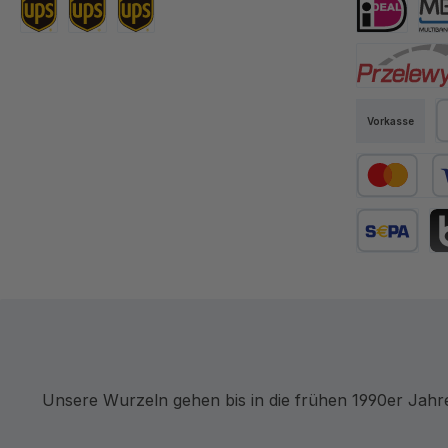
Standard DE
Versand EU
Versand Schweiz
iDEAL
Mul
Przelewy24
Vorkasse
P
Kredit- oder
SEPA Lastsc
BL
Unsere Wurzeln gehen bis in die frühen 1990er Jah