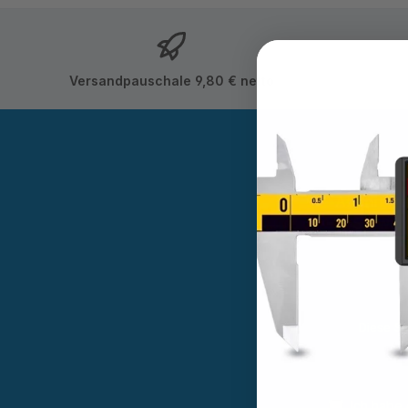
Versandpauschale 9,80 € netto
Abonnieren
Sie wer
Diese Se
Ich habe