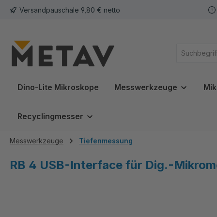
Versandpauschale 9,80 € netto
springen
Zur Hauptnavigation springen
Dino-Lite Mikroskope
Messwerkzeuge
Mik
Recyclingmesser
Messwerkzeuge
Tiefenmessung
RB 4 USB-Interface für Dig.-Mikrom
Bildergalerie überspringen