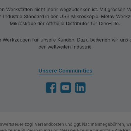
en Werkstätten nicht mehr wegzudenken ist. Mit grossen V
 Industrie Standard in der USB Mikroskopie. Metav Werkzeu
Mikroskope der offizielle Distributor für Dino-Lite.
Werkzeugen für unsere Kunden. Dazu bedienen wir uns ei
der weltweiten Industrie.
Unsere Communities
Facebook
YouTube
LinkedIn
ehrwertsteuer zzgl.
Versandkosten
und ggf. Nachnahmegebühren, we
erkzeuge 🚀 Zerspanung und Messwerkzeuge für Profis - Alle Rech