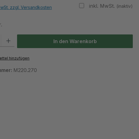
inkl. MwSt.
(inaktiv)
MwSt. zzgl. Versandkosten
.
 Gib den gewünschten Wert ein oder benutze die Schaltflächen um die Anzah
In den Warenkorb
ttel hinzufügen
mmer:
M220.270