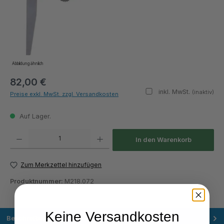
Abbildung ähnlich
82,00 €
inkl. MwSt.
(inaktiv)
Preise exkl. MwSt. zzgl. Versandkosten
Auf Lager.
Produkt Anzahl: Gib den gewünschten Wert ein oder benutze die Schaltflächen um die Anza
In den Warenkorb
Zum Merkzettel hinzufügen
Produktnummer:
M218.072
Keine Versandkosten
Beschreibung