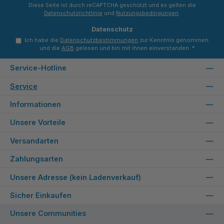
*
Diese Seite ist durch reCAPTCHA geschützt und es gelten die
Datenschutzrichtlinie
und
Nutzungsbedingungen
.
Datenschutz
Ich habe die
Datenschutzbestimmungen
zur Kenntnis genommen
und die
AGB
gelesen und bin mit ihnen einverstanden.
*
Service-Hotline
Service
Informationen
Unsere Vorteile
Versandarten
Zahlungsarten
Unsere Adresse (kein Ladenverkauf)
Sicher Einkaufen
Unsere Communities