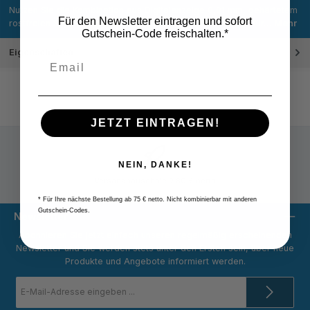
Nutzen Sie die Kombination aus Digitalanzeige 0,01 mm, gehärtetem
Für den Newsletter eintragen und sofort
rostfreien Stahl und der asymmetrischen Brücke 120 mm für…
Mehr
Gutschein-Code freischalten.*
Eigenschaften
JETZT EINTRAGEN!
NEIN, DANKE!
Versandpauschale 9,80 € netto
* Für Ihre nächste Bestellung ab 75 € netto. Nicht kombinierbar mit anderen
Gutschein-Codes.
Newsletter
Abonnieren Sie jetzt einfach unseren regelmäßig erscheinenden
Newsletter und Sie werden stets unter den Ersten sein, über neue
Produkte und Angebote informiert werden.
E-
Mail-
Adresse