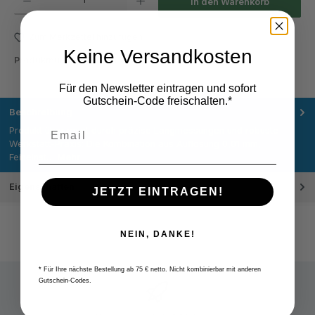
In den Warenkorb
Zum Merkzettel hinzufügen
Keine Versandkosten
Produktnummer:
M217.134
Für den Newsletter eintragen und sofort
Gutschein-Code freischalten.*
Beschreibung
Produkt überzeugt durch präzise Langmessungen und robuste
Werkstatt‑Praxis: Die Kombination aus Auflösung 0,01 mm,
Feineinst…
Mehr
Eigenschaften
JETZT EINTRAGEN!
NEIN, DANKE!
* Für Ihre nächste Bestellung ab 75 € netto. Nicht kombinierbar mit anderen
Gutschein-Codes.