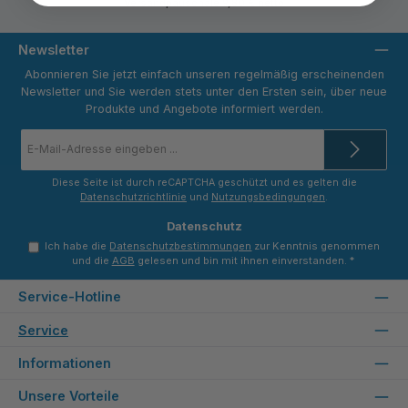
Versandpauschale 9,80 € netto
Newsletter
Abonnieren Sie jetzt einfach unseren regelmäßig erscheinenden
Newsletter und Sie werden stets unter den Ersten sein, über neue
Produkte und Angebote informiert werden.
E-
Mail-
Adresse
*
Diese Seite ist durch reCAPTCHA geschützt und es gelten die
Datenschutzrichtlinie
und
Nutzungsbedingungen
.
Datenschutz
Ich habe die
Datenschutzbestimmungen
zur Kenntnis genommen
und die
AGB
gelesen und bin mit ihnen einverstanden.
*
Service-Hotline
Service
Informationen
Unsere Vorteile