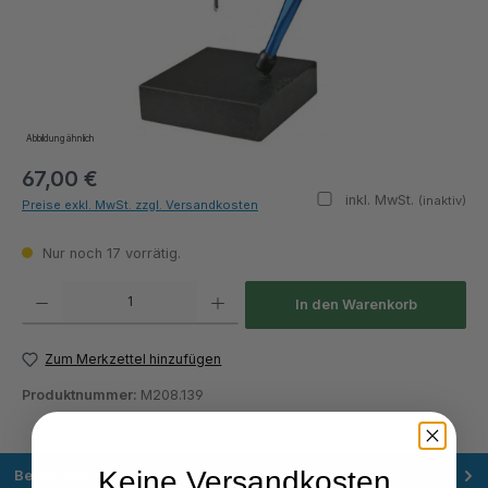
Abbildung ähnlich
67,00 €
inkl. MwSt.
(inaktiv)
Preise exkl. MwSt. zzgl. Versandkosten
Nur noch 17 vorrätig.
Produkt Anzahl: Gib den gewünschten Wert ein oder benutze die Schaltflächen um die Anza
In den Warenkorb
Zum Merkzettel hinzufügen
Produktnummer:
M208.139
Keine Versandkosten
Beschreibung