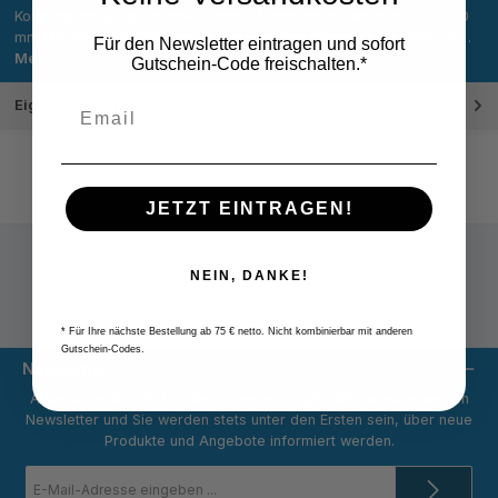
Kombinieren Sie die stabile Granit-Messtisch mit Messuhr, 150x150
mm Messbereich 200 mm-Konstruktion mit der mechanischen Ze…
Für den Newsletter eintragen und sofort
Mehr
Gutschein-Code freischalten.*
Eigenschaften
JETZT EINTRAGEN!
NEIN, DANKE!
Versandpauschale 9,80 € netto
* Für Ihre nächste Bestellung ab 75 € netto. Nicht kombinierbar mit anderen
Gutschein-Codes.
Newsletter
Abonnieren Sie jetzt einfach unseren regelmäßig erscheinenden
Newsletter und Sie werden stets unter den Ersten sein, über neue
Produkte und Angebote informiert werden.
E-
Mail-