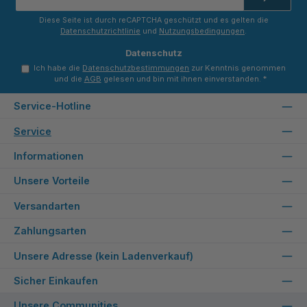
Adresse
*
Diese Seite ist durch reCAPTCHA geschützt und es gelten die
Datenschutzrichtlinie
und
Nutzungsbedingungen
.
Datenschutz
Ich habe die
Datenschutzbestimmungen
zur Kenntnis genommen
und die
AGB
gelesen und bin mit ihnen einverstanden.
*
Service-Hotline
Service
Informationen
Unsere Vorteile
Versandarten
Zahlungsarten
Unsere Adresse (kein Ladenverkauf)
Sicher Einkaufen
Unsere Communities