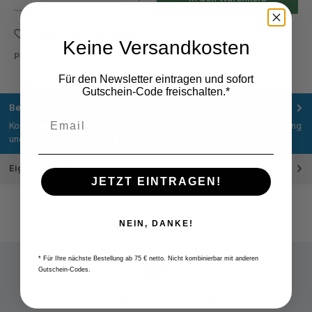
Zum Merkzettel hinzufügen
Keine Versandkosten
Produktnummer:
M201.180
Für den Newsletter eintragen und sofort
Gutschein-Code freischalten.*
Beschreibung
Kombinieren Sie die präzise Ablesung, die robuste INOX-Ausführung
und die sichere Lieferung in der Kunststoffkiste für verlä…
Mehr
Eigenschaften
JETZT EINTRAGEN!
NEIN, DANKE!
* Für Ihre nächste Bestellung ab 75 € netto. Nicht kombinierbar mit anderen
Gutschein-Codes.
Versandpauschale 9,80 € netto