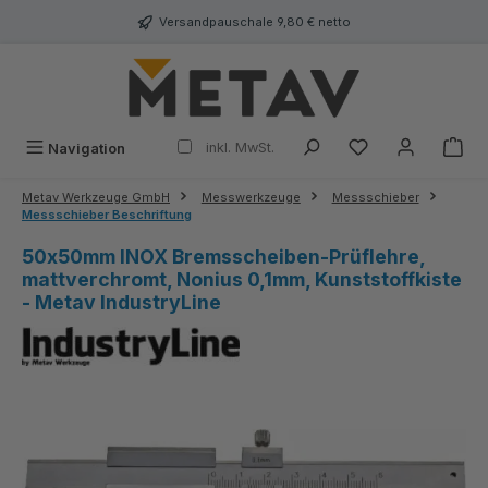
alt springen
Versandpauschale 9,80 € netto
inkl. MwSt.
Navigation
Metav Werkzeuge GmbH
Messwerkzeuge
Messschieber
Messschieber Beschriftung
50x50mm INOX Bremsscheiben-Prüflehre,
mattverchromt, Nonius 0,1mm, Kunststoffkiste
- Metav IndustryLine
Bildergalerie überspringen