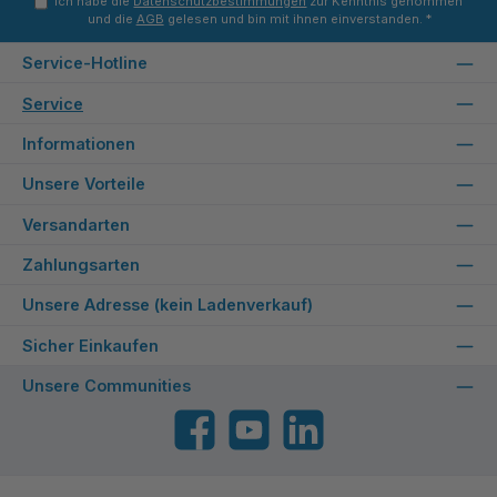
Ich habe die
Datenschutzbestimmungen
zur Kenntnis genommen
und die
AGB
gelesen und bin mit ihnen einverstanden.
*
Service-Hotline
Service
Informationen
Unsere Vorteile
Versandarten
Zahlungsarten
Unsere Adresse (kein Ladenverkauf)
Sicher Einkaufen
Unsere Communities
Facebook
YouTube
LinkedIn