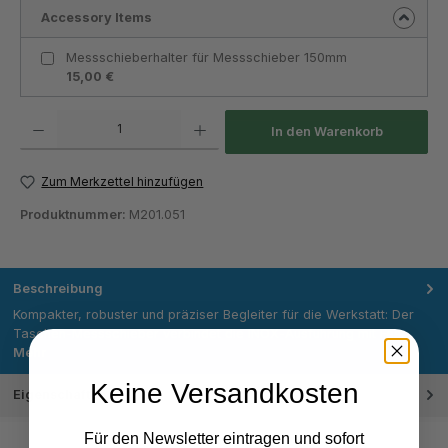
Accessory Items
Messschieberhalter für Messschieber 150mm
15,00 €
Produkt Anzahl: Gib den gewünschten Wert ein oder benutze die Schaltflächen um die Anza
In den Warenkorb
Zum Merkzettel hinzufügen
Produktnummer:
M201.051
Beschreibung
Kompakter, robuster und präziser Begleiter für die Werkstatt: Der
Taschen‑Messschieber verbindet die INOX‑Ausführung mit Fes…
Mehr
Keine Versandkosten
Eigenschaften
Für den Newsletter eintragen und sofort