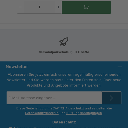
Produkt Anzahl: Gib den gewünschten Wert ein oder benutze die Schaltflächen um 
Versandpauschale 9,80 € netto
Newsletter
Abonnieren Sie jetzt einfach unseren regelmäßig erscheinenden
Newsletter und Sie werden stets unter den Ersten sein, über neue
Produkte und Angebote informiert werden.
E-
Mail-
Adresse
*
Diese Seite ist durch reCAPTCHA geschützt und es gelten die
Datenschutzrichtlinie
und
Nutzungsbedingungen
.
Datenschutz