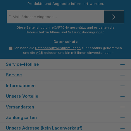
Produkte und Angebote informiert werden.
E-
Mail-
Adresse
*
Diese Seite ist durch reCAPTCHA geschützt und es gelten die
Datenschutzrichtlinie
und
Nutzungsbedingungen
.
Datenschutz
Ich habe die
Datenschutzbestimmungen
zur Kenntnis genommen
und die
AGB
gelesen und bin mit ihnen einverstanden.
*
Service-Hotline
Service
Informationen
Unsere Vorteile
Versandarten
Zahlungsarten
Unsere Adresse (kein Ladenverkauf)