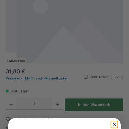
Abbildung ähnlich
31,80 €
inkl. MwSt.
(inaktiv)
Preise exkl. MwSt. zzgl. Versandkosten
Auf Lager.
Produkt Anzahl: Gib den gewünschten Wert ein oder benutze die Schaltflächen um die Anza
In den Warenkorb
Zum Merkzettel hinzufügen
Produktnummer:
MKali.312