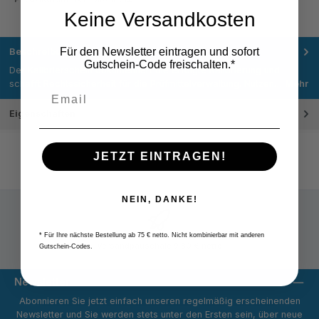
Keine Versandkosten
Für den Newsletter eintragen und sofort
Beschreibung
Gutschein-Code freischalten.*
Der Kalibrierschein dokumentiert die erfolgte Kalibrierung und
schafft Rechtssicherheit für die Prüfmittelverwaltung. Nutzen…
Mehr
Eigenschaften
JETZT EINTRAGEN!
NEIN, DANKE!
* Für Ihre nächste Bestellung ab 75 € netto. Nicht kombinierbar mit anderen
Versandpauschale 9,80 € netto
Gutschein-Codes.
Newsletter
Abonnieren Sie jetzt einfach unseren regelmäßig erscheinenden
Newsletter und Sie werden stets unter den Ersten sein, über neue