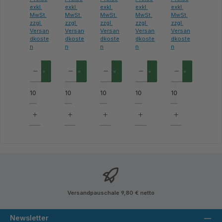
exkl.
exkl.
exkl.
exkl.
exkl.
MwSt.
MwSt.
MwSt.
MwSt.
MwSt.
zzgl.
zzgl.
zzgl.
zzgl.
zzgl.
Versan
Versan
Versan
Versan
Versan
dkoste
dkoste
dkoste
dkoste
dkoste
n
n
n
n
n
Produkt Anzahl: Gib den gewünschten Wert ein oder benutze die Schaltflächen um 
Produkt Anzahl: Gib den gewünschten Wert ein oder benutze die Sc
Produkt Anzahl: Gib den gewünschten Wert ein oder 
Produkt Anzahl: Gib den gewünschten
Produkt Anzahl: Gib d
Versandpauschale 9,80 € netto
Newsletter