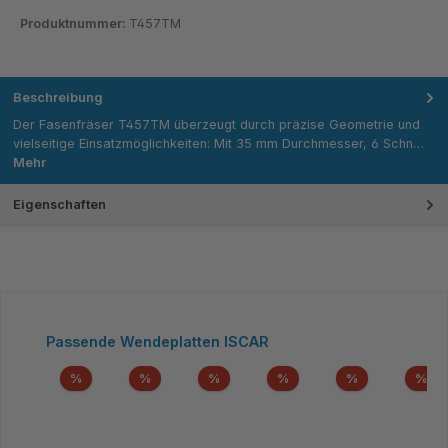
Produktnummer:
T457TM
Beschreibung
Der Fasenfräser T457TM überzeugt durch präzise Geometrie und
vielseitige Einsatzmöglichkeiten: Mit 35 mm Durchmesser, 6 Schn…
Mehr
Eigenschaften
Produktgalerie überspringen
Passende Wendeplatten ISCAR
Rabatt
Rabatt
Rabatt
Rabatt
Rabatt
Rab
%
%
%
%
%
%