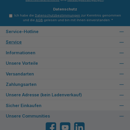
Datenschutz
Ich habe die
Datenschutzbestimmungen
zur Kenntnis genommen
und die
AGB
gelesen und bin mit ihnen einverstanden.
*
Service-Hotline
Service
Informationen
Unsere Vorteile
Versandarten
Zahlungsarten
Unsere Adresse (kein Ladenverkauf)
Sicher Einkaufen
Unsere Communities
Facebook
YouTube
LinkedIn