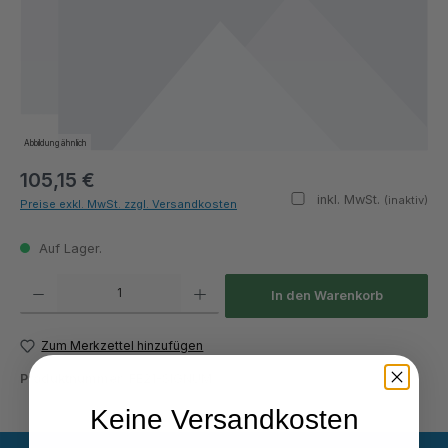
Abbildung ähnlich
105,15 €
inkl. MwSt.
(inaktiv)
Preise exkl. MwSt. zzgl. Versandkosten
Auf Lager.
Produkt Anzahl: Gib den gewünschten Wert ein oder benutze die Schaltflächen um die Anza
In den Warenkorb
Zum Merkzettel hinzufügen
Produktnummer:
FE21-SIGNUM
Keine Versandkosten