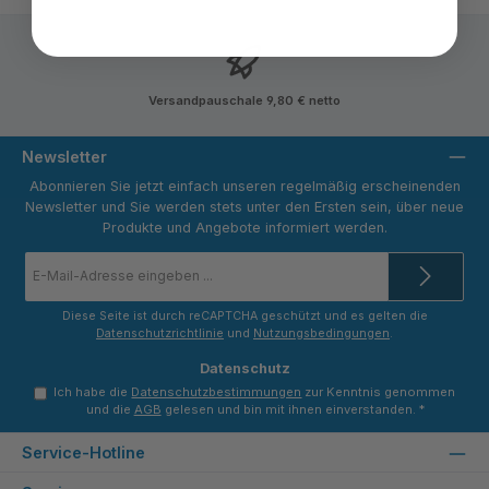
Versandpauschale 9,80 € netto
Newsletter
Abonnieren Sie jetzt einfach unseren regelmäßig erscheinenden
Newsletter und Sie werden stets unter den Ersten sein, über neue
Produkte und Angebote informiert werden.
E-
Mail-
Adresse
*
Diese Seite ist durch reCAPTCHA geschützt und es gelten die
Datenschutzrichtlinie
und
Nutzungsbedingungen
.
Datenschutz
Ich habe die
Datenschutzbestimmungen
zur Kenntnis genommen
und die
AGB
gelesen und bin mit ihnen einverstanden.
*
Service-Hotline