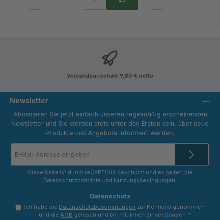
Versandpauschale 9,80 € netto
Newsletter
Abonnieren Sie jetzt einfach unseren regelmäßig erscheinenden
Newsletter und Sie werden stets unter den Ersten sein, über neue
Produkte und Angebote informiert werden.
E-
Mail-
Adresse
*
Diese Seite ist durch reCAPTCHA geschützt und es gelten die
Datenschutzrichtlinie
und
Nutzungsbedingungen
.
Datenschutz
Ich habe die
Datenschutzbestimmungen
zur Kenntnis genommen
und die
AGB
gelesen und bin mit ihnen einverstanden.
*