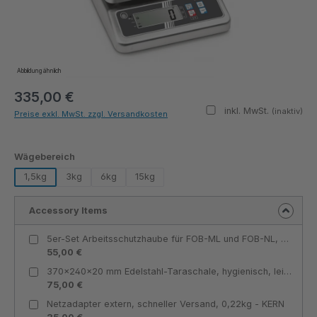
Abbildung ähnlich
335,00 €
inkl. MwSt.
(inaktiv)
Preise exkl. MwSt. zzgl. Versandkosten
auswählen
Wägebereich
1,5kg
3kg
6kg
15kg
Accessory Items
5er-Set Arbeitsschutzhaube für FOB-ML und FOB-NL, Lieferumfnag 5 St. - KERN
55,00 €
370×240×20 mm Edelstahl-Taraschale, hygienisch, leicht zu reinigen, ideal für Obst und Kleinteile - KERN
75,00 €
Netzadapter extern, schneller Versand, 0,22kg - KERN