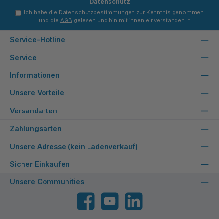
Datenschutz
Ich habe die
Datenschutzbestimmungen
zur Kenntnis genommen
und die
AGB
gelesen und bin mit ihnen einverstanden.
*
Service-Hotline
Service
Informationen
Unsere Vorteile
Versandarten
Zahlungsarten
Unsere Adresse (kein Ladenverkauf)
Sicher Einkaufen
Unsere Communities
Facebook
YouTube
LinkedIn