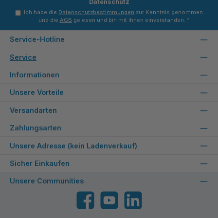
Datenschutz
Ich habe die
Datenschutzbestimmungen
zur Kenntnis genommen
und die
AGB
gelesen und bin mit ihnen einverstanden.
*
Service-Hotline
Service
Informationen
Unsere Vorteile
Versandarten
Zahlungsarten
Unsere Adresse (kein Ladenverkauf)
Sicher Einkaufen
Unsere Communities
Facebook
YouTube
LinkedIn