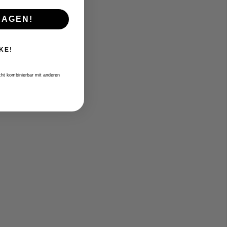
RAGEN!
KE!
icht kombinierbar mit anderen