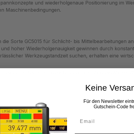
 Spannkonzepte und wiederholgenaue Positionierung im We
len Maschinenbedingungen.
ich die Sorte GC5015 für Schlicht- bis Mittelbearbeitungen 
n und hoher Wiederholgenauigkeit gewinnen durch konstan
rlässlicher Werkzeugstandzeit suchen, erhalten eine wirtsc
hichtung für produktive Gussserien direkt bei Metav 
Keine Versa
Für den Newsletter eint
Gutschein-Code fre