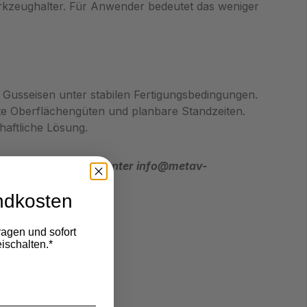
rkzeughalter. Für Anwender bedeutet das weniger
an Gusseisen unter stabilen Fertigungsbedingungen.
te Oberflächengüten und planbare Standzeiten.
haftliche Lösung.
Werkzeuge anfragen unter info@metav-
ndkosten
ragen und sofort
ischalten.*