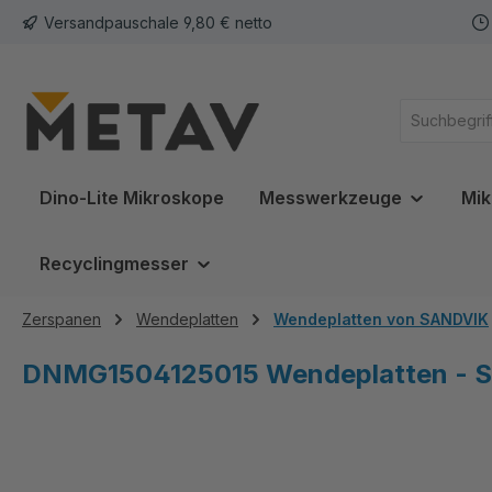
Versandpauschale 9,80 € netto
springen
Zur Hauptnavigation springen
Dino-Lite Mikroskope
Messwerkzeuge
Mik
Recyclingmesser
Zerspanen
Wendeplatten
Wendeplatten von SANDVIK
DNMG1504125015 Wendeplatten - S
Bildergalerie überspringen