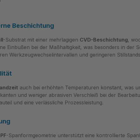
erne Beschichtung
ll
-Substrat mit einer mehrlagigen
CVD-Beschichtung
, wod
ne Einbußen bei der Maßhaltigkeit, was besonders in der S
aren Werkzeugwechselintervallen und geringeren Stillstands
ität
andzeit
auch bei erhöhten Temperaturen konstant, was un
kanten und weniger abrasiven Verschleiß bei der Bearbei
uteil und eine verlässliche Prozessleistung.
nung
r
PF
-Spanformgeometrie unterstützt eine kontrollierte Spanb