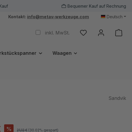
Kauf
Bequemer Kauf auf Rechnung
Kontakt:
info@metav-werkzeuge.com
Deutsch
inkl. MwSt.
rkstückspanner
Waagen
Sandvik
€
%
21,12 €
(30.02% gespart)