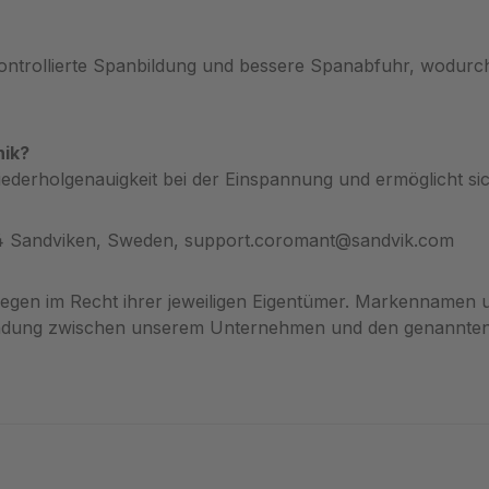
ntrollierte Spanbildung und bessere Spanabfuhr, wodurch
nik?
Wiederholgenauigkeit bei der Einspannung und ermöglicht s
34 Sandviken, Sweden, support.coromant@sandvik.com
gen im Recht ihrer jeweiligen Eigentümer. Markennamen 
indung zwischen unserem Unternehmen und den genannten 