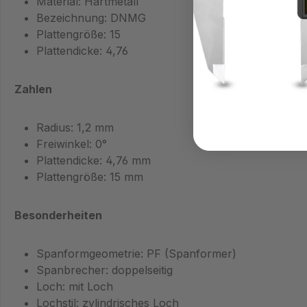
Material: Hartmetall
Bezeichnung: DNMG
Plattengröße: 15
Plattendicke: 4,76
Zahlen
Radius: 1,2 mm
Freiwinkel: 0°
Plattendicke: 4,76 mm
Plattengröße: 15 mm
Besonderheiten
Spanformgeometrie: PF (Spanformer)
Spanbrecher: doppelseitig
Loch: mit Loch
Lochstil: zylindrisches Loch