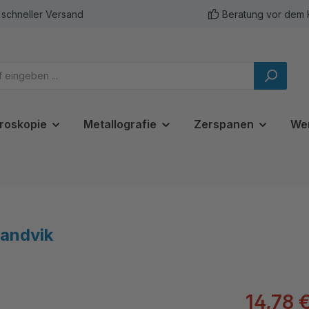
schneller Versand
Beratung vor dem 
roskopie
Metallografie
Zerspanen
We
andvik
14,78 