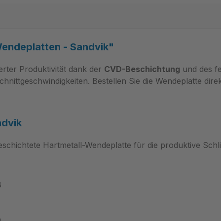
endeplatten - Sandvik"
erter Produktivität dank der
CVD-Beschichtung
und des f
chnittgeschwindigkeiten. Bestellen Sie die Wendeplatte di
dvik
eschichtete Hartmetall-Wendeplatte für die produktive Schl
ß
g