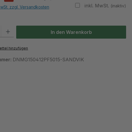
inkl. MwSt.
(inaktiv)
MwSt. zzgl. Versandkosten
 Gib den gewünschten Wert ein oder benutze die Schaltflächen um die Anzah
In den Warenkorb
ttel hinzufügen
mmer:
DNMG150412PF5015-SANDVIK