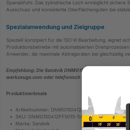
Spanabfuhr. Das zylindrische Loch ermöglicht sichere
Ausschuss und konsistente Oberflächengüten bei stabi
Spezialanwendung und Zielgruppe
Speziell konzipiert für die ISO-K-Bearbeitung, eignet s
Produktionsbetriebe mit automatisierten Drehprozesse
Anwender, die maximale Abtragsraten bei gleichzeitig ve
Empfehlung: Die Sandvik DNMG150412 mit GC5015-Besc
werkzeuge.com oder telefonisch +49 2822 7131930
Produktmerkmale
Artikelnummer: DNMG150412PF5015
SKU: DNMG150412PF5015-SANDVIK
Marke: Sandvik