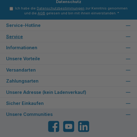
Datenschutz
Ich habe die
Datenschutzbestimmungen
zur Kenntnis genommen
und die
AGB
gelesen und bin mit ihnen einverstanden.
*
Service-Hotline
Service
Informationen
Unsere Vorteile
Versandarten
Zahlungsarten
Unsere Adresse (kein Ladenverkauf)
Sicher Einkaufen
Unsere Communities
Facebook
YouTube
LinkedIn