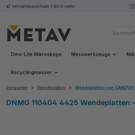
Versandpauschale 9,80 € netto
springen
Zur Hauptnavigation springen
Dino-Lite Mikroskope
Messwerkzeuge
Mik
Recyclingmesser
Zerspanen
Wendeplatten
Wendeplatten von SANDVIK
DNMG 110404 4425 Wendeplatten -
Bildergalerie überspringen