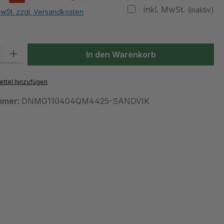
inkl. MwSt.
(inaktiv)
MwSt. zzgl. Versandkosten
 Gib den gewünschten Wert ein oder benutze die Schaltflächen um die Anzah
In den Warenkorb
ttel hinzufügen
mmer:
DNMG110404QM4425-SANDVIK