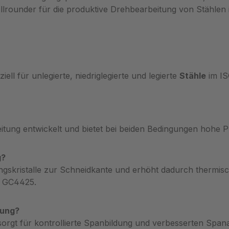
Allrounder für die produktive Drehbearbeitung von Stählen
l für unlegierte, niedriglegierte und legierte
Stähle
im IS
ung entwickelt und bietet bei beiden Bedingungen hohe Pro
g?
gskristalle zur Schneidkante und erhöht dadurch thermische
4 GC4425.
gung?
gt für kontrollierte Spanbildung und verbesserten Spana