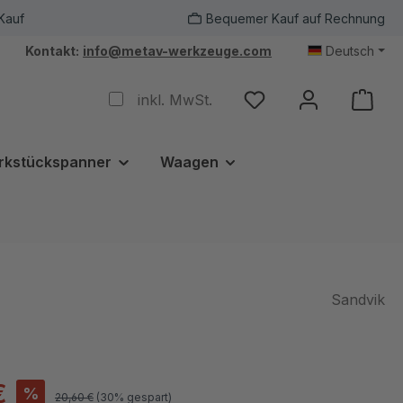
Kauf
Bequemer Kauf auf Rechnung
Kontakt:
info@metav-werkzeuge.com
Deutsch
inkl. MwSt.
rkstückspanner
Waagen
Sandvik
€
%
20,60 €
(30% gespart)