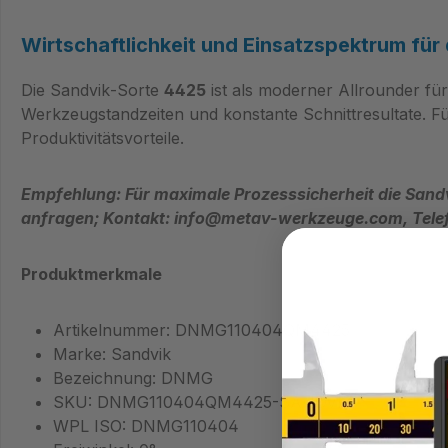
Wirtschaftlichkeit und Einsatzspektrum für 
Die Sandvik‑Sorte
4425
ist als moderner Allrounder für
Werkzeugstandzeiten und konstante Schnittresultate. Für
Produktivitätsvorteile.
Empfehlung: Für maximale Prozesssicherheit die Sa
anfragen; Kontakt: info@metav-werkzeuge.com, Tele
Produktmerkmale
Artikelnummer: DNMG110404QM4425
Marke: Sandvik
Bezeichnung: DNMG
SKU: DNMG110404QM4425-SANDVIK
WPL ISO: DNMG110404