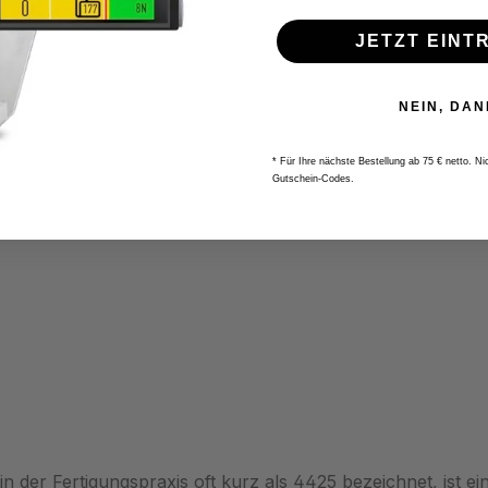
JETZT EINT
NEIN, DAN
* Für Ihre nächste Bestellung ab 75 € netto. N
Gutschein-Codes.
 der Fertigungspraxis oft kurz als 4425 bezeichnet, ist e