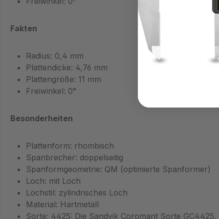
Freiwinkel: 0°
Fakten
Radius: 0,4 mm
Plattendicke: 4,76 mm
Plattengröße: 11 mm
Freiwinkel: 0°
Besonderheiten
Plattenform: rhombisch
Spanbrecher: doppelseitig
Spanformgeometrie: QM (optimierte Spanformer)
Loch: mit Loch
Lochstil: zylindrisches Loch
Material: Hartmetall
Sorte: 4425: Die Sandvik Coromant Sorte GC4425, in