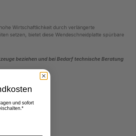
hohe Wirtschaftlichkeit durch verlängerte
iten setzen, bietet diese Wendeschneidplatte spürbare
euge beziehen und bei Bedarf technische Beratung
ndkosten
ragen und sofort
ischalten.*