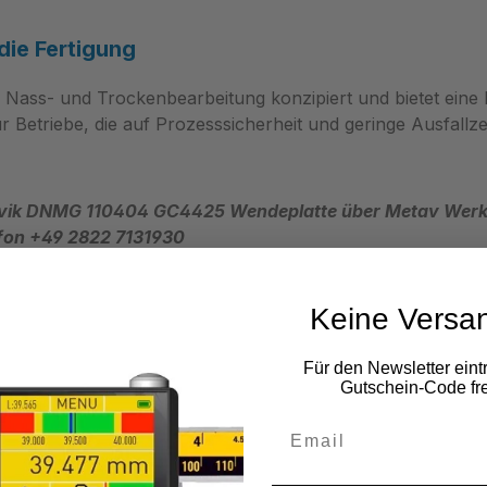
die Fertigung
 Nass‑ und Trockenbearbeitung konzipiert und bietet eine 
 Betriebe, die auf Prozesssicherheit und geringe Ausfallze
ndvik DNMG 110404 GC4425 Wendeplatte über Metav Werkz
fon +49 2822 7131930
Keine Versa
Für den Newsletter eint
Gutschein-Code fre