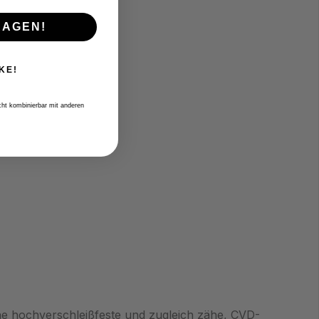
RAGEN!
KE!
icht kombinierbar mit anderen
ine hochverschleißfeste und zugleich zähe, CVD-