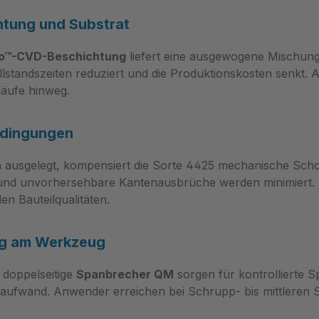
tung und Substrat
io™-CVD-Beschichtung
liefert eine ausgewogene Mischung 
illstandszeiten reduziert und die Produktionskosten senk
läufe hinweg.
Bedingungen
 ausgelegt, kompensiert die Sorte 4425 mechanische Scho
l und unvorhersehbare Kantenausbrüche werden minimiert. 
n Bauteilqualitäten.
ng am Werkzeug
 doppelseitige
Spanbrecher QM
sorgen für kontrollierte S
ufwand. Anwender erreichen bei Schrupp‑ bis mittleren Sch