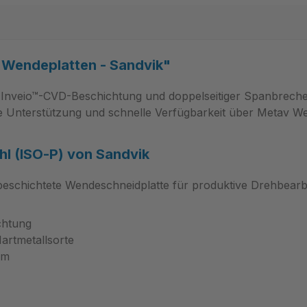
Wendeplatten - Sandvik"
 Inveio™-CVD-Beschichtung und doppelseitiger Spanbreche
che Unterstützung und schnelle Verfügbarkeit über Metav W
hl (ISO‑P) von Sandvik
beschichtete Wendeschneidplatte für produktive Drehbearbe
chtung
artmetallsorte
rm