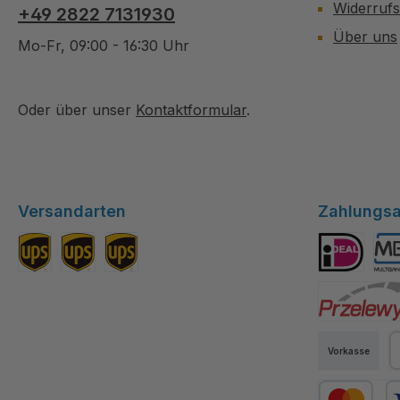
Widerruf
+49 2822 7131930
Über uns
Mo-Fr, 09:00 - 16:30 Uhr
Oder über unser
Kontaktformular
.
Versandarten
Zahlungsa
Standard DE
Versand EU
Versand Schweiz
iDEAL
Mul
Przelewy24
Vorkasse
P