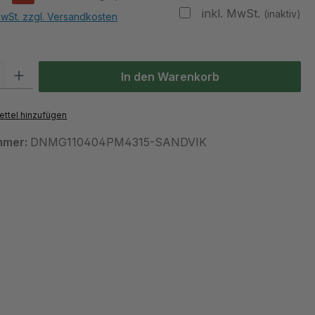
inkl. MwSt.
(inaktiv)
MwSt. zzgl. Versandkosten
 Gib den gewünschten Wert ein oder benutze die Schaltflächen um die Anzah
In den Warenkorb
ttel hinzufügen
mmer:
DNMG110404PM4315-SANDVIK