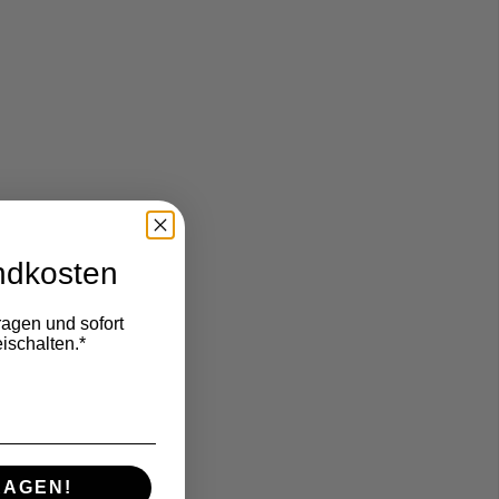
ndkosten
ragen und sofort
ischalten.*
RAGEN!