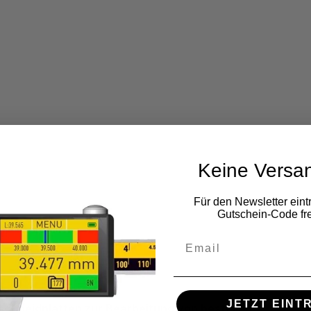
Keine Versa
Für den Newsletter eint
Gutschein-Code fre
JETZT EINT
neidplatten zur Bearbeitung von bestellen.