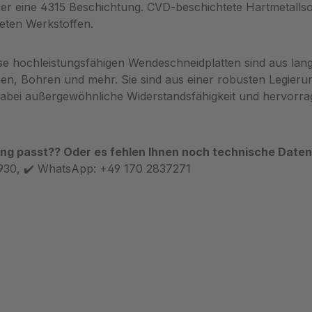
er eine 4315 Beschichtung. CVD-beschichtete Hartmetallso
teten Werkstoffen.
e hochleistungsfähigen Wendeschneidplatten sind aus langl
n, Bohren und mehr. Sie sind aus einer robusten Legierung
n dabei außergewöhnliche Widerstandsfähigkeit und hervorr
ng passt?? Oder es fehlen Ihnen noch technische Daten?
930, ✔️ WhatsApp: +49 170 2837271