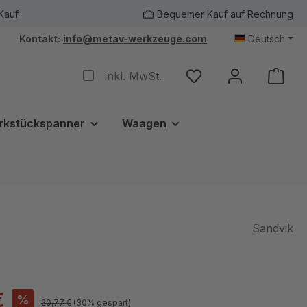
Kauf
Bequemer Kauf auf Rechnung
Kontakt:
info@metav-werkzeuge.com
Deutsch
inkl. MwSt.
rkstückspanner
Waagen
Sandvik
€
%
20,77 €
(30% gespart)