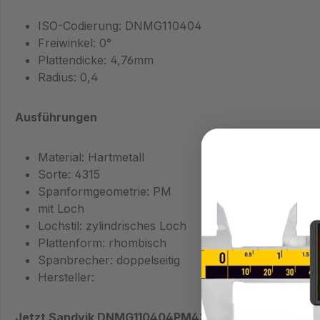
ISO-Codierung: DNMG110404
Freiwinkel: 0°
Plattendicke: 4,76mm
Radius: 0,4
Ausführungen
Material: Hartmetall
Sorte: 4315
Spanformgeometrie: PM
mit Loch
Lochstil: zylindrisches Loch
Plattenform: rhombisch
Spanbrecher: doppelseitig
Hersteller:
Jetzt Sandvik DNMG110404PM4315-SANDVIK Wendesch