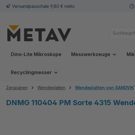
Versandpauschale 9,80 € netto
springen
Zur Hauptnavigation springen
Dino-Lite Mikroskope
Messwerkzeuge
Mik
Recyclingmesser
Zerspanen
Wendeplatten
Wendeplatten von SANDVIK
DNMG 110404 PM Sorte 4315 Wendep
Bildergalerie überspringen