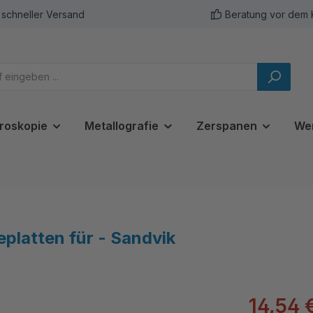
schneller Versand
Beratung vor dem 
roskopie
Metallografie
Zerspanen
We
latten für - Sandvik
14,54 