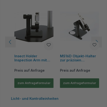
Insect Holder
MS16D Objekt-Halter
Inspection Arm mit
zur präzisen
Federhaken,
Positionierung, Metall,
Halterung für
kompatibel mit allen
Preis auf Anfrage
Preis auf Anfrage
Dino‑Lite, Metall, inkl.
Dino‑Lite
Doppelkleber - Dino-
Handmikroskopen -
Lite
Dino‑Lite
zum Anfrageformular
zum Anfrageformular
Produktgalerie überspringen
Licht- und Kontrolleinheiten