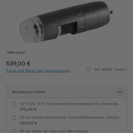
Abbildung ähnlich
539,00 €
inkl. MwSt.
(inaktiv)
Preise exkl. MwSt. zzgl. Versandkosten
Accessory Items
1.5″/1.25″ X/Y Präzisionsfeinverstellung mit rotierender Bühne, 3,25″x4,25″, Metall - Dino-Lite
175,00 €
22 cm Stand mit Feintrieb, Edelstahl/Aluminium, kompatibel mit allen Dino‑Lite Modellen - Dino-Lite
289,00 €
RK-06 Stativ für Dino-Lite Mikroskope