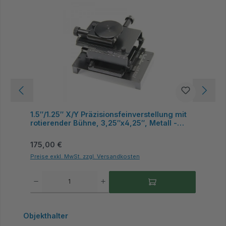
Lite
1.5″/1.25″ X/Y Präzisionsfeinverstellung mit
rotierender Bühne, 3,25″x4,25″, Metall -
Dino-Lite
Regulärer Preis:
175,00 €
Preise exkl. MwSt. zzgl. Versandkosten
Produkt Anzahl: Gib den gewünschten Wert ein oder benutze die Schaltflächen um 
Produktgalerie überspringen
Objekthalter