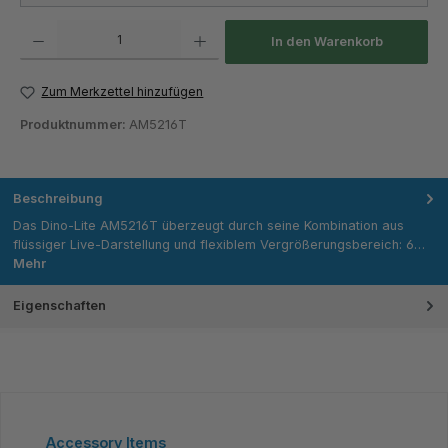
Produkt Anzahl: Gib den gewünschten Wert ein oder benutze die Schaltflächen um die Anza
In den Warenkorb
Zum Merkzettel hinzufügen
Produktnummer:
AM5216T
Beschreibung
Das Dino‑Lite AM5216T überzeugt durch seine Kombination aus
flüssiger Live‑Darstellung und flexiblem Vergrößerungsbereich: 6…
Mehr
Eigenschaften
Produktgalerie überspringen
Accessory Items