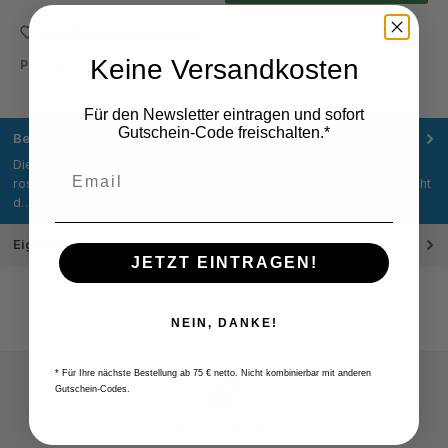
Zum Merkzettel hinzufügen
Keine Versandkosten
Produktnummer:
M217.250
Für den Newsletter eintragen und sofort
Gutschein-Code freischalten.*
Beschreibung
Die Kombination aus hoher Messgenauigkeit 0,01 mm, robustem
rostfreiem Stahl und dem umfangreichen Datenausgang RB 2 macht
d…
Mehr
Eigenschaften
JETZT EINTRAGEN!
NEIN, DANKE!
* Für Ihre nächste Bestellung ab 75 € netto. Nicht kombinierbar mit anderen
Gutschein-Codes.
Versandpauschale 9,80 € netto