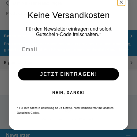
Zum Merkzettel hinzufügen
Keine Versandkosten
Produktnummer:
M218.095.N
Für den Newsletter eintragen und sofort
Gutschein-Code freischalten.*
Beschreibung
Profitieren Sie von der Kombination aus präziser 0,01 mm Ablesung,
gehärteter Edelstahl-Ausführung und dem standardisierten…
Mehr
Eigenschaften
JETZT EINTRAGEN!
NEIN, DANKE!
* Für Ihre nächste Bestellung ab 75 € netto. Nicht kombinierbar mit anderen
Gutschein-Codes.
Versandpauschale 9,80 € netto
Newsletter