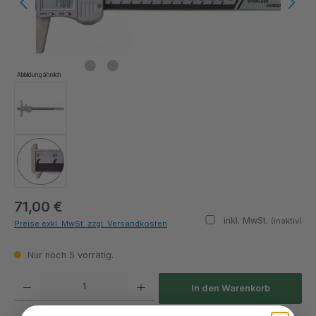
Abbildung ähnlich
71,00 €
inkl. MwSt.
(inaktiv)
Preise exkl. MwSt. zzgl. Versandkosten
Nur noch 5 vorrätig.
Produkt Anzahl: Gib den gewünschten Wert ein oder benutze die Schaltflächen um die Anza
In den Warenkorb