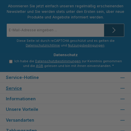
Abonnieren Sie jetzt einfach unseren regelmäßig erscheinenden
Newsletter und Sie werden stets unter den Ersten sein, über neue
Produkte und Angebote informiert werden.
E-
Mail-
Adresse
*
Diese Seite ist durch reCAPTCHA geschützt und es gelten die
Datenschutzrichtlinie
und
Nutzungsbedingungen
.
Datenschutz
Ich habe die
Datenschutzbestimmungen
zur Kenntnis genommen
und die
AGB
gelesen und bin mit ihnen einverstanden.
*
Service-Hotline
Service
Informationen
Unsere Vorteile
Versandarten
Zahlungsarten